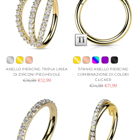
ANELLO PIERCING TRIPLA LINEA
TITANIO ANELLO PIERCING
DI ZIRCONI PIEGHEVOLE
COMBINAZIONE DI COLORI
Prezzo
CLICKER
€16,99
€12,99
Prezzo
€14,99
€11,99
di
di
listino
listino