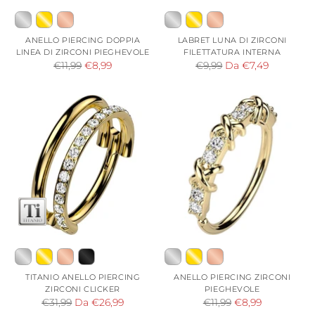
ANELLO PIERCING DOPPIA
LABRET LUNA DI ZIRCONI
LINEA DI ZIRCONI PIEGHEVOLE
FILETTATURA INTERNA
Prezzo
Prezzo
€11,99
€8,99
€9,99
Da €7,49
di
di
listino
listino
TITANIO ANELLO PIERCING
ANELLO PIERCING ZIRCONI
ZIRCONI CLICKER
PIEGHEVOLE
Prezzo
Prezzo
€31,99
Da €26,99
€11,99
€8,99