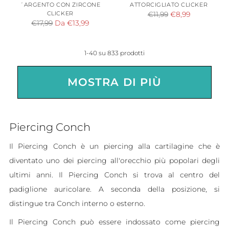
´ARGENTO CON ZIRCONE
ATTORCIGLIATO CLICKER
CLICKER
Prezzo
€11,99
€8,99
Prezzo
€17,99
Da €13,99
di
di
listino
listino
1-40 su 833 prodotti
MOSTRA DI PIÙ
Piercing Conch
Il Piercing Conch è un piercing alla cartilagine che è
diventato uno dei piercing all'orecchio più popolari degli
ultimi anni. Il Piercing Conch si trova al centro del
padiglione auricolare. A seconda della posizione, si
distingue tra Conch interno o esterno.
Il Piercing Conch può essere indossato come piercing