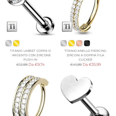
TITANIO LABRET COPPA D
TITANIO ANELLO PIERCING
´ARGENTO CON ZIRCONE
ZIRCONI A DOPPIA FILA
PUSH-IN
CLICKER
Prezzo
Prezzo
€12,99
Da €9,74
€41,99
Da €35,99
di
di
listino
listino