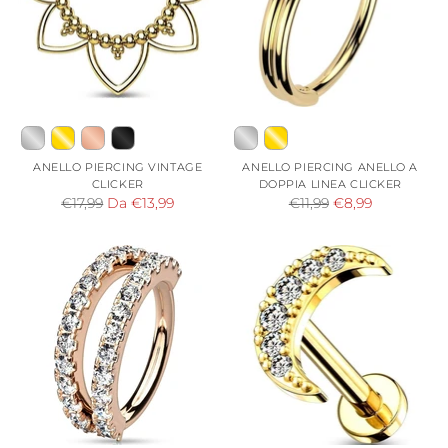
ANELLO PIERCING VINTAGE
ANELLO PIERCING ANELLO A
CLICKER
DOPPIA LINEA CLICKER
Prezzo
Prezzo
€17,99
Da €13,99
€11,99
€8,99
di
di
listino
listino