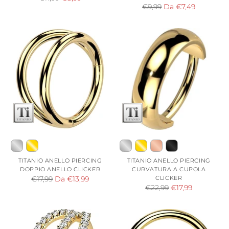
Prezzo
€9,99
Da €7,49
di
di
listino
listino
TITANIO ANELLO PIERCING
TITANIO ANELLO PIERCING
DOPPIO ANELLO CLICKER
CURVATURA A CUPOLA
Prezzo
CLICKER
€17,99
Da €13,99
Prezzo
€22,99
€17,99
di
di
listino
listino