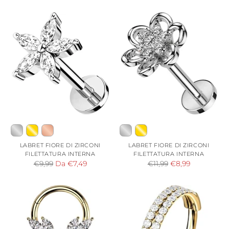
di
di
listino
listino
LABRET FIORE DI ZIRCONI
LABRET FIORE DI ZIRCONI
FILETTATURA INTERNA
FILETTATURA INTERNA
Prezzo
Prezzo
€9,99
Da €7,49
€11,99
€8,99
di
di
listino
listino