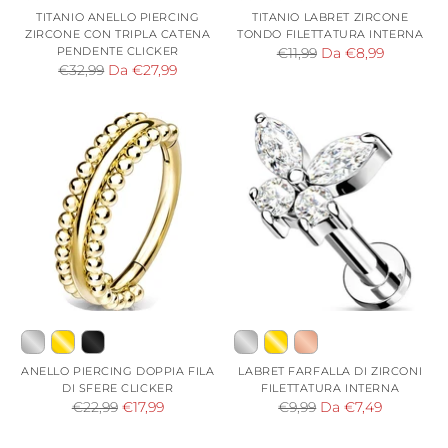
TITANIO ANELLO PIERCING
TITANIO LABRET ZIRCONE
ZIRCONE CON TRIPLA CATENA
TONDO FILETTATURA INTERNA
PENDENTE CLICKER
Prezzo
€11,99
Da €8,99
Prezzo
€32,99
Da €27,99
di
di
listino
listino
ANELLO PIERCING DOPPIA FILA
LABRET FARFALLA DI ZIRCONI
DI SFERE CLICKER
FILETTATURA INTERNA
Prezzo
Prezzo
€22,99
€17,99
€9,99
Da €7,49
di
di
listino
listino