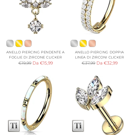
ANELLO PIERCING PENDENTE A
ANELLO PIERCING DOPPIA
FOGLIE DI ZIRCONE CLICKER
LINEA DI ZIRCONI CLICKER
Prezzo
Prezzo
€19,99
Da €15,99
€37,99
Da €32,99
di
di
listino
listino