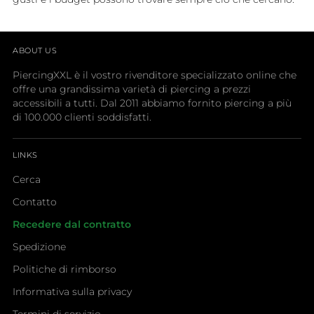
ABOUT US
PiercingXXL è il vostro rivenditore specializzato online che
offre una grandissima varietà di piercing a prezzi
accessibili a tutti. Dal 2011 abbiamo fornito piercing a più
di 100.000 clienti soddisfatti.
LINKS
Cerca
Contatto
Recedere dal contratto
Spedizione
Politiche di rimborso
Informativa sulla privacy