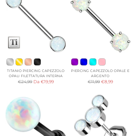
TITANIO PIERCING CAPEZZOLO
PIERCING CAPEZZOLO OPALE E
OPALI FILETTATURA INTERNA
ARGENTO
Prezzo
Prezzo
€24,99
Da €19,99
€11,99
€8,99
di
di
listino
listino