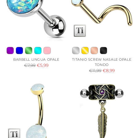
BARBELL LINGUA OPALE
TITANIO SCREW NASALE OPALE
Prezzo
TONDO
€7,99
€5,99
Prezzo
€11,99
€8,99
di
di
listino
listino