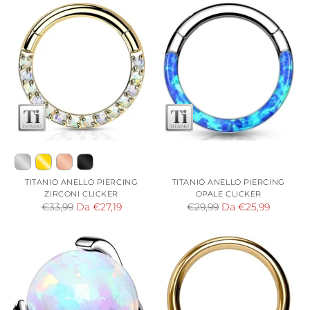
listino
listino
TITANIO ANELLO PIERCING
TITANIO ANELLO PIERCING
ZIRCONI CLICKER
OPALE CLICKER
Prezzo
Prezzo
€33,99
Da €27,19
€29,99
Da €25,99
di
di
listino
listino