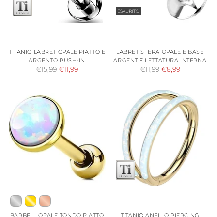
ESAURITO
TITANIO LABRET OPALE PIATTO E
LABRET SFERA OPALE E BASE
ARGENTO PUSH-IN
ARGENT FILETTATURA INTERNA
Prezzo
Prezzo
€15,99
€11,99
€11,99
€8,99
di
di
listino
listino
BARBELL OPALE TONDO PIATTO
TITANIO ANELLO PIERCING