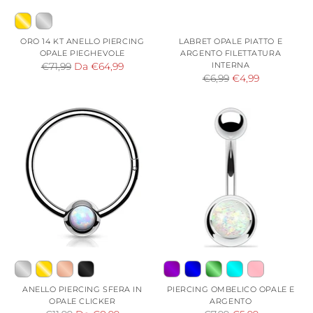
ORO 14 KT ANELLO PIERCING
LABRET OPALE PIATTO E
OPALE PIEGHEVOLE
ARGENTO FILETTATURA
Prezzo
INTERNA
€71,99
Da €64,99
Prezzo
€6,99
€4,99
di
di
listino
listino
ANELLO PIERCING SFERA IN
PIERCING OMBELICO OPALE E
OPALE CLICKER
ARGENTO