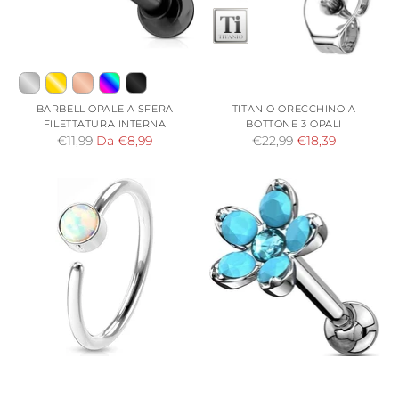
BARBELL OPALE A SFERA
TITANIO ORECCHINO A
FILETTATURA INTERNA
BOTTONE 3 OPALI
Prezzo
Prezzo
€11,99
Da €8,99
€22,99
€18,39
di
di
listino
listino