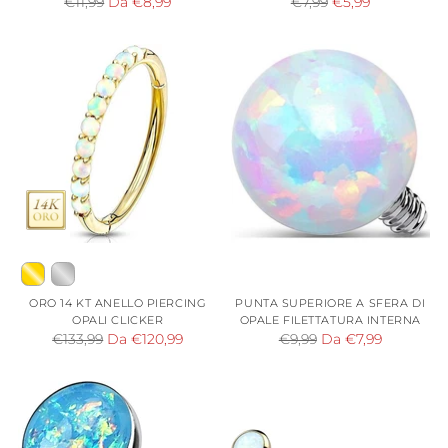
Prezzo
Prezzo
€11,99
Da €8,99
€7,99
€5,99
di
di
listino
listino
ORO 14 KT ANELLO PIERCING
PUNTA SUPERIORE A SFERA DI
OPALI CLICKER
OPALE FILETTATURA INTERNA
Prezzo
Prezzo
€133,99
Da €120,99
€9,99
Da €7,99
di
di
listino
listino