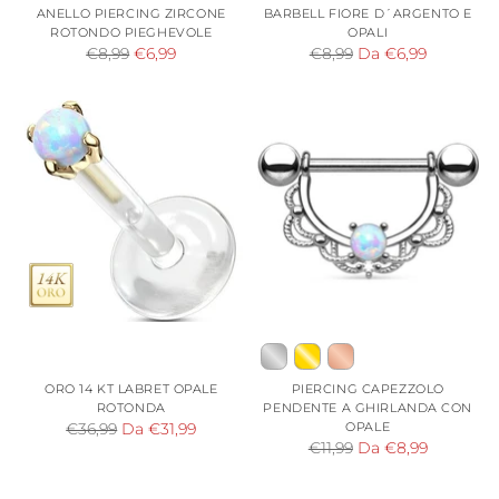
ANELLO PIERCING ZIRCONE
BARBELL FIORE D´ARGENTO E
ROTONDO PIEGHEVOLE
OPALI
Prezzo
Prezzo
€8,99
€6,99
€8,99
Da €6,99
di
di
listino
listino
ORO 14 KT LABRET OPALE
PIERCING CAPEZZOLO
ROTONDA
PENDENTE A GHIRLANDA CON
Prezzo
OPALE
€36,99
Da €31,99
Prezzo
€11,99
Da €8,99
di
di
listino
listino