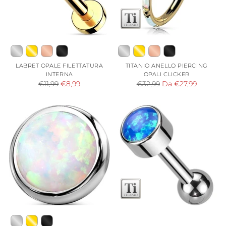
LABRET OPALE FILETTATURA
TITANIO ANELLO PIERCING
INTERNA
OPALI CLICKER
Prezzo
Prezzo
€11,99
€8,99
€32,99
Da €27,99
di
di
listino
listino