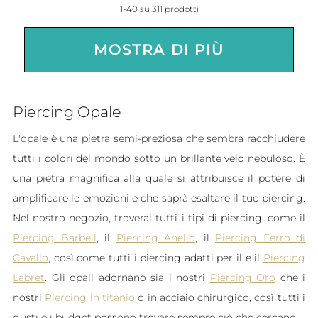
1-40 su 311 prodotti
MOSTRA DI PIÙ
Piercing Opale
L'opale è una pietra semi-preziosa che sembra racchiudere
tutti i colori del mondo sotto un brillante velo nebuloso. È
una pietra magnifica alla quale si attribuisce il potere di
amplificare le emozioni e che saprà esaltare il tuo piercing.
Nel nostro negozio, troverai tutti i tipi di piercing, come il
Piercing Barbell
, il
Piercing Anello
, il
Piercing Ferro di
Cavallo
, così come tutti i piercing adatti per il
e il
Piercing
Labret
. Gli opali adornano sia i nostri
Piercing Oro
che i
nostri
Piercing in titanio
o in acciaio chirurgico, così tutti i
gusti e i budget possono trovare sempre ciò che cercano.