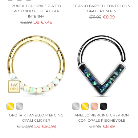
PUNTA TOP OPALE PIATTO
TITANIO BARBELL TONDO CON
ROTONDO FILETTATURA
OPALE PUSH-IN
INTERNA
Prezzo
€11,99
€8,99
Prezzo
€9,99
Da €7,49
di
di
listino
listino
ORO 14 KT ANELLO PIERCING
ANELLO PIERCING CHEVRON
OPALI CLICKER
CON OPALE PIEGHEVOLE
Prezzo
Prezzo
€100,99
Da €90,99
€11,99
€8,99
di
di