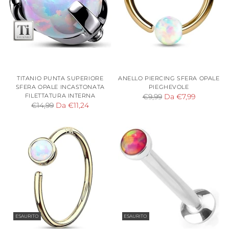
TITANIO PUNTA SUPERIORE
ANELLO PIERCING SFERA OPALE
SFERA OPALE INCASTONATA
PIEGHEVOLE
FILETTATURA INTERNA
Prezzo
€9,99
Da €7,99
Prezzo
€14,99
Da €11,24
di
di
listino
listino
ESAURITO
ESAURITO