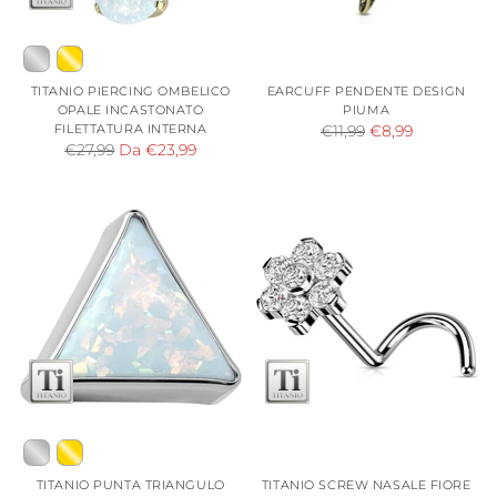
TITANIO PIERCING OMBELICO
EARCUFF PENDENTE DESIGN
OPALE INCASTONATO
PIUMA
FILETTATURA INTERNA
Prezzo
€11,99
€8,99
Prezzo
€27,99
Da €23,99
di
di
listino
listino
TITANIO PUNTA TRIANGULO
TITANIO SCREW NASALE FIORE