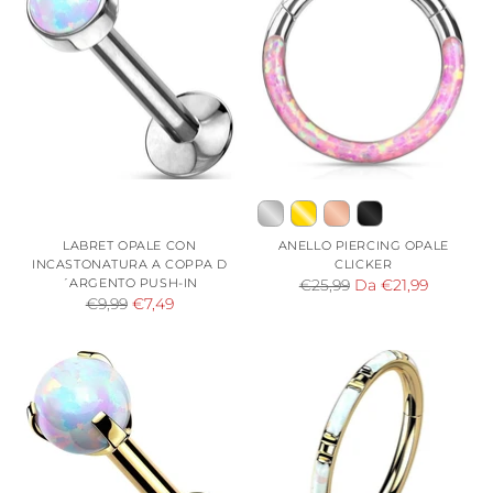
LABRET OPALE CON
ANELLO PIERCING OPALE
INCASTONATURA A COPPA D
CLICKER
´ARGENTO PUSH-IN
Prezzo
€25,99
Da €21,99
Prezzo
€9,99
€7,49
di
di
listino
listino