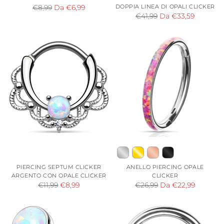
Prezzo
DOPPIA LINEA DI OPALI CLICKER
€8,99
Da €6,99
Prezzo
€41,99
Da €33,59
di
di
listino
listino
PIERCING SEPTUM CLICKER
ANELLO PIERCING OPALE
ARGENTO CON OPALE CLICKER
CLICKER
Prezzo
Prezzo
€11,99
€8,99
€26,99
Da €22,99
di
di
listino
listino