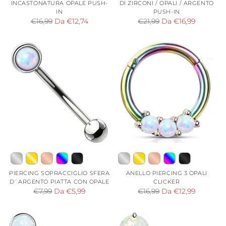
INCASTONATURA OPALE PUSH-
DI ZIRCONI / OPALI / ARGENTO
IN
PUSH-IN
Prezzo
Prezzo
€16,99
Da €12,74
€21,99
Da €16,99
di
di
listino
listino
PIERCING SOPRACCIGLIO SFERA
ANELLO PIERCING 3 OPALI
D´ARGENTO PIATTA CON OPALE
CLICKER
Prezzo
Prezzo
€7,99
Da €5,99
€16,99
Da €12,99
di
di
listino
listino