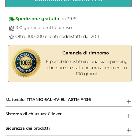
Spedizione gratuita
da 39 €.
100 giorni di diritto di reso
Oltre 100.000 clienti soddisfatti dal 2011
Garanzia di rimborso
È possibile restituire qualsiasi piercing
che non sia stato ancora aperto entro
100 giorni.
Aggiungere
un
Materiale: TITANIO 6AL-4V-ELI ASTM F-136
prodotto
al
Sistema di chiusura: Clicker
carrello...
Sicurezza dei prodotti