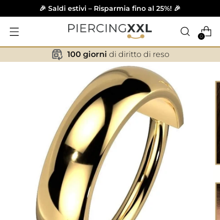
🎉 Saldi estivi – Risparmia fino al 25%! 🎉
0
100 giorni
di diritto di reso
✕