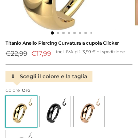
Titanio Anello Piercing Curvatura a cupola Clicker
Prezzo
incl. IVA più 3,99 € di spedizione.
€22,99
€17,99
di
listino
⇓
Scegli il colore e la taglia
Colore:
Oro