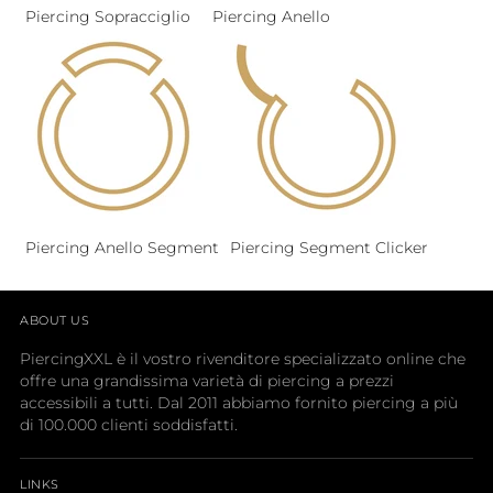
Piercing Sopracciglio
Piercing Anello
Piercing Anello Segment
Piercing Segment Clicker
ABOUT US
PiercingXXL è il vostro rivenditore specializzato online che
offre una grandissima varietà di piercing a prezzi
accessibili a tutti. Dal 2011 abbiamo fornito piercing a più
di 100.000 clienti soddisfatti.
LINKS