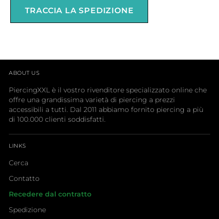
ABOUT US
PiercingXXL è il vostro rivenditore specializzato online che
offre una grandissima varietà di piercing a prezzi
accessibili a tutti. Dal 2011 abbiamo fornito piercing a più
di 100.000 clienti soddisfatti.
LINKS
Cerca
Contatto
Recedere dal contratto
Spedizione