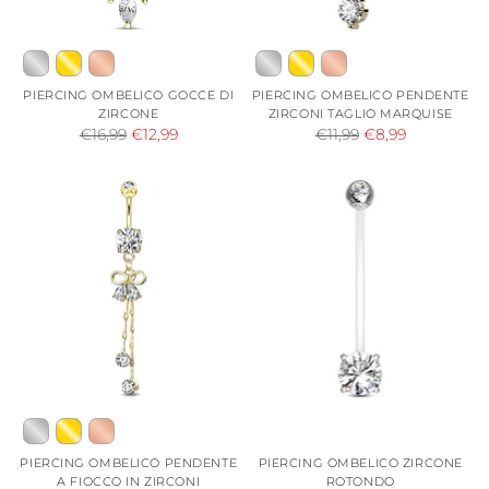
PIERCING OMBELICO GOCCE DI
PIERCING OMBELICO PENDENTE
ZIRCONE
ZIRCONI TAGLIO MARQUISE
Prezzo
Prezzo
€16,99
€12,99
€11,99
€8,99
di
di
listino
listino
PIERCING OMBELICO PENDENTE
PIERCING OMBELICO ZIRCONE
A FIOCCO IN ZIRCONI
ROTONDO