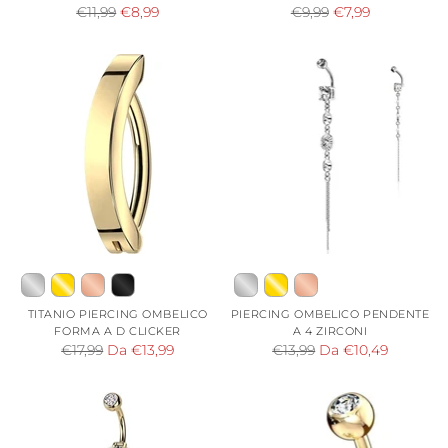
Prezzo
Prezzo
€11,99
€8,99
€9,99
€7,99
di
di
listino
listino
TITANIO PIERCING OMBELICO
PIERCING OMBELICO PENDENTE
FORMA A D CLICKER
A 4 ZIRCONI
Prezzo
Prezzo
€17,99
Da €13,99
€13,99
Da €10,49
di
di
listino
listino