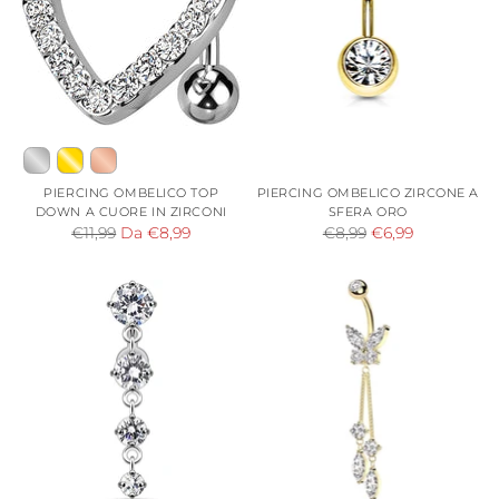
PIERCING OMBELICO TOP
PIERCING OMBELICO ZIRCONE A
DOWN A CUORE IN ZIRCONI
SFERA ORO
Prezzo
Prezzo
€11,99
Da €8,99
€8,99
€6,99
di
di
listino
listino