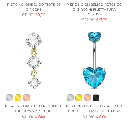
PIERCING OMBELICO FIORE DI
PIERCING OMBELICO ROTONDO
ZIRCONI
DI ZIRCONI FILETTATURA
Prezzo
INTERNA
€11,99
€8,99
Prezzo
€22,99
€17,99
di
di
listino
listino
PIERCING OMBELICO PENDENTE
PIERCING OMBELICO ZIRCONE A
TOP DOWN 3 ZIRCONI
CUORE FILETTATURA INTERNA
Prezzo
Prezzo
€11,99
€8,99
€11,99
€8,99
di
di
listino
listino