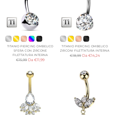
TITANIO PIERCING OMBELICO
TITANIO PIERCING OMBELICO
SFERA CON ZIRCONE
ZIRCONI FILETTATURA INTERNA
FILETTATURA INTERNA
Prezzo
€18,99
Da €14,24
Prezzo
€15,99
Da €11,99
di
di
listino
listino