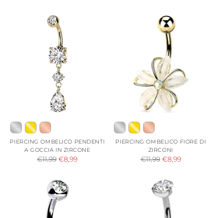
di
di
listino
listino
PIERCING OMBELICO PENDENTI
PIERCING OMBELICO FIORE DI
A GOCCIA IN ZIRCONE
ZIRCONI
Prezzo
Prezzo
€11,99
€8,99
€11,99
€8,99
di
di
listino
listino