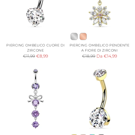
PIERCING OMBELICO CUORE DI
PIERCING OMBELICO PENDENTE
ZIRCONE
A FIORE DI ZIRCONI
Prezzo
Prezzo
€11,99
€8,99
€18,99
Da €14,99
di
di
listino
listino