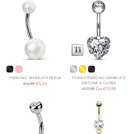
PIERCING OMBELICO PERLA
TITANIO PIERCING OMBELICO
Prezzo
ZIRCONE A CUORE
€6,99
€5,24
Prezzo
€17,99
Da €13,99
di
di
listino
listino