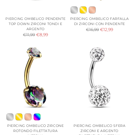
PIERCING OMBELICO PENDENTE
PIERCING OMBELICO FARFALLA
TOP DOWN ZIRCONI TONDI E
DI ZIRCONI CON PENDENTE
ARGENTO
Prezzo
€16,99
€12,99
Prezzo
€11,99
€8,99
di
di
listino
listino
PIERCING OMBELICO ZIRCONE
PIERCING OMBELICO SFERA
ROTONDO FILETTATURA
ZIRCONI E ARGENTO