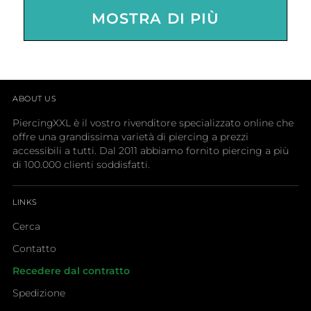
MOSTRA DI PIÙ
ABOUT US
PiercingXXL è il vostro rivenditore specializzato online che
offre una grandissima varietà di piercing a prezzi
accessibili a tutti. Dal 2011 abbiamo fornito piercing a più
di 100.000 clienti soddisfatti.
LINKS
Cerca
Contatto
Recedere dal contratto
Spedizione