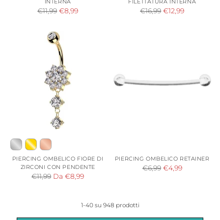
INTERNA
FILETTATURA INTERNA
Prezzo
Prezzo
€11,99
€8,99
€16,99
€12,99
di
di
listino
listino
PIERCING OMBELICO FIORE DI
PIERCING OMBELICO RETAINER
ZIRCONI CON PENDENTE
Prezzo
€6,99
€4,99
Prezzo
€11,99
Da €8,99
di
di
listino
listino
1-40 su 948 prodotti