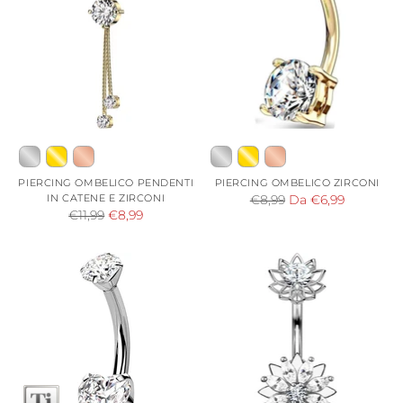
PIERCING OMBELICO PENDENTI
PIERCING OMBELICO ZIRCONI
IN CATENE E ZIRCONI
Prezzo
€8,99
Da €6,99
Prezzo
€11,99
€8,99
di
di
listino
listino