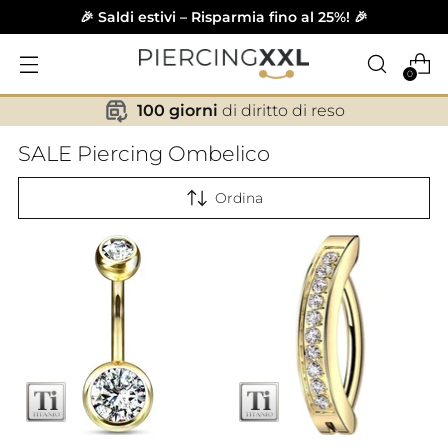
🎉 Saldi estivi – Risparmia fino al 25%! 🎉
0
100 giorni
di diritto di reso
✕
SALE Piercing Ombelico
Ordina