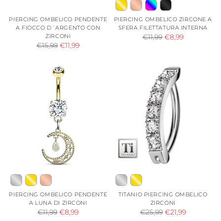
PIERCING OMBELICO PENDENTE
PIERCING OMBELICO ZIRCONE A
A FIOCCO D´ARGENTO CON
SFERA FILETTATURA INTERNA
ZIRCONI
Prezzo
€11,99
€8,99
Prezzo
€15,99
€11,99
di
di
listino
listino
PIERCING OMBELICO PENDENTE
TITANIO PIERCING OMBELICO
A LUNA DI ZIRCONI
ZIRCONI
Prezzo
Prezzo
€11,99
€8,99
€25,99
€21,99