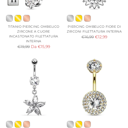
TITANIO PIERCING OMBELICO
PIERCING OMBELICO FIORE DI
ZIRCONE A CUORE
ZIRCONI FILETTATURA INTERNA
INCASTONATO FILETTATURA
Prezzo
€16,99
€12,99
INTERNA
di
Prezzo
€19,99
Da €15,99
listino
di
listino