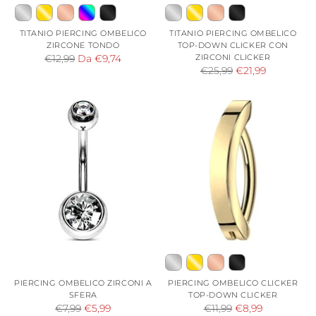
TITANIO PIERCING OMBELICO
TITANIO PIERCING OMBELICO
ZIRCONE TONDO
TOP-DOWN CLICKER CON
Prezzo
ZIRCONI CLICKER
€12,99
Da €9,74
Prezzo
€25,99
€21,99
di
di
listino
listino
PIERCING OMBELICO ZIRCONI A
PIERCING OMBELICO CLICKER
SFERA
TOP-DOWN CLICKER
Prezzo
Prezzo
€7,99
€5,99
€11,99
€8,99