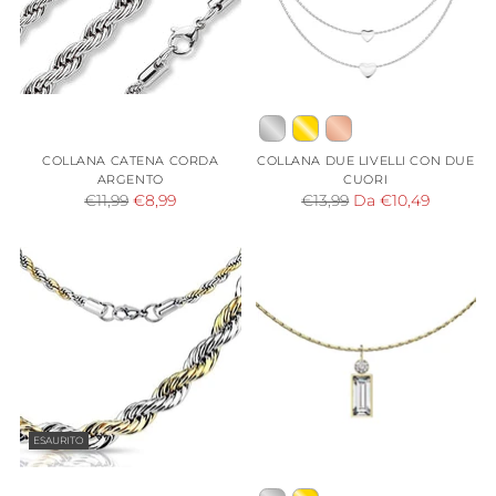
COLLANA CATENA CORDA
COLLANA DUE LIVELLI CON DUE
ARGENTO
CUORI
Prezzo
Prezzo
€11,99
€8,99
€13,99
Da €10,49
di
di
listino
listino
ESAURITO