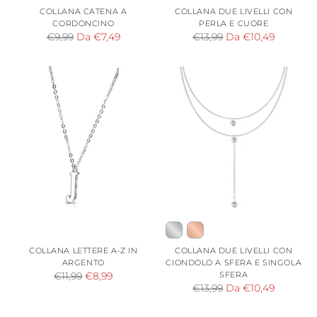
COLLANA CATENA A
COLLANA DUE LIVELLI CON
CORDONCINO
PERLA E CUORE
Prezzo
Prezzo
€9,99
Da €7,49
€13,99
Da €10,49
di
di
listino
listino
COLLANA LETTERE A-Z IN
COLLANA DUE LIVELLI CON
ARGENTO
CIONDOLO A SFERA E SINGOLA
Prezzo
SFERA
€11,99
€8,99
Prezzo
€13,99
Da €10,49
di
di
listino
listino