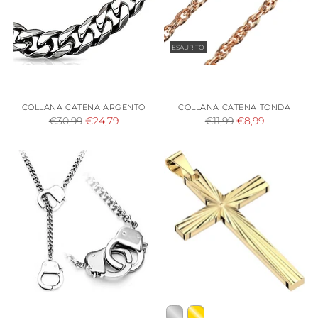
ESAURITO
COLLANA CATENA ARGENTO
COLLANA CATENA TONDA
Prezzo
Prezzo
€30,99
€24,79
€11,99
€8,99
di
di
listino
listino