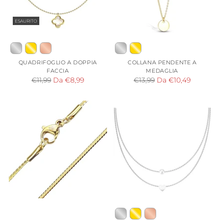
ESAURITO
QUADRIFOGLIO A DOPPIA
COLLANA PENDENTE A
FACCIA
MEDAGLIA
Prezzo
Prezzo
€11,99
Da €8,99
€13,99
Da €10,49
di
di
listino
listino