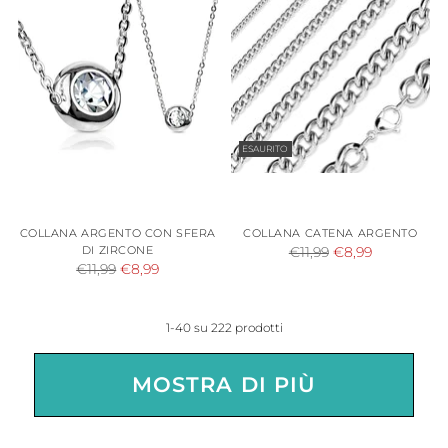
ESAURITO
COLLANA ARGENTO CON SFERA
COLLANA CATENA ARGENTO
DI ZIRCONE
Prezzo
€11,99
€8,99
Prezzo
€11,99
€8,99
di
di
listino
listino
1-40 su 222 prodotti
MOSTRA DI PIÙ