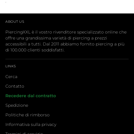
.
ABOUT US
PiercingXXL è il vostro rivenditore specializzato online che
offre una grandissima varietà di piercing a prezzi
accessibili a tutti. Dal 2011 abbiamo fornito piercing a più
di 100.000 clienti soddisfatti.
LINKS
Cerca
Contatto
Recedere dal contratto
Spedizione
Politiche di rimborso
Informativa sulla privacy