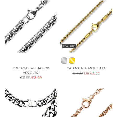
ESAURITO
COLLANA CATENA BOX
CATENA ATTORCIGLIATA
ARGENTO
Prezzo
€11,99
Da €8,99
Prezzo
€11,99
€8,99
di
di
listino
listino