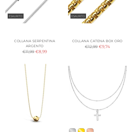
ESAURITO
ESAURITO
COLLANA SERPENTINA
COLLANA CATENA BOX ORO
ARGENTO
Prezzo
€12,99
€9,74
Prezzo
€11,99
€8,99
di
di
listino
listino