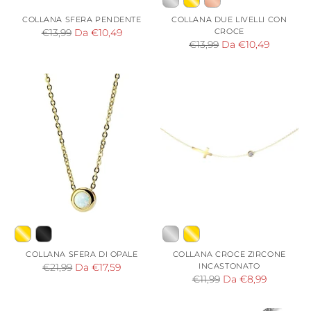
COLLANA SFERA PENDENTE
COLLANA DUE LIVELLI CON
Prezzo
CROCE
€13,99
Da €10,49
Prezzo
€13,99
Da €10,49
di
di
listino
listino
COLLANA SFERA DI OPALE
COLLANA CROCE ZIRCONE
Prezzo
INCASTONATO
€21,99
Da €17,59
Prezzo
€11,99
Da €8,99
di
di
listino
listino