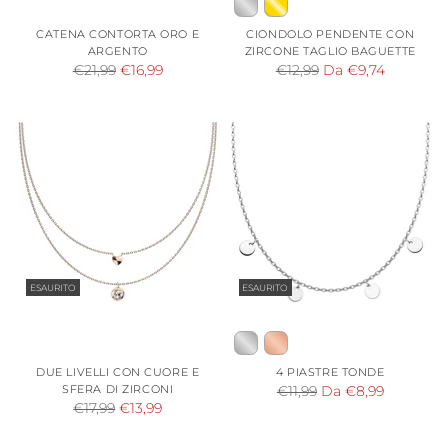
CATENA CONTORTA ORO E
CIONDOLO PENDENTE CON
ARGENTO
ZIRCONE TAGLIO BAGUETTE
Prezzo
Prezzo
€21,99
€16,99
€12,99
Da €9,74
di
di
listino
listino
ESAURITO
ESAURITO
DUE LIVELLI CON CUORE E
4 PIASTRE TONDE
SFERA DI ZIRCONI
Prezzo
€11,99
Da €8,99
Prezzo
€17,99
€13,99
di
di
listino
listino