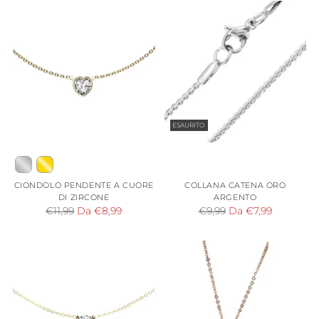
ESAURITO
CIONDOLO PENDENTE A CUORE
COLLANA CATENA ORO
DI ZIRCONE
ARGENTO
Prezzo
Prezzo
€11,99
Da €8,99
€9,99
Da €7,99
di
di
listino
listino