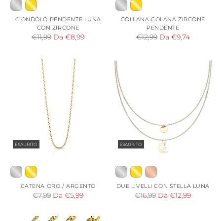
CIONDOLO PENDENTE LUNA
COLLANA COLANA ZIRCONE
CON ZIRCONE
PENDENTE
Prezzo
Prezzo
€11,99
Da €8,99
€12,99
Da €9,74
di
di
listino
listino
ESAURITO
ESAURITO
CATENA ORO / ARGENTO
DUE LIVELLI CON STELLA LUNA
Prezzo
Prezzo
€7,99
Da €5,99
€16,99
Da €12,99
di
di
listino
listino