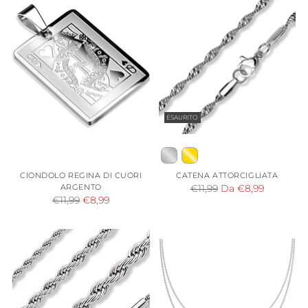
ESAURITO
CIONDOLO REGINA DI CUORI
CATENA ATTORCIGLIATA
ARGENTO
Prezzo
€11,99
Da €8,99
Prezzo
€11,99
€8,99
di
di
listino
listino