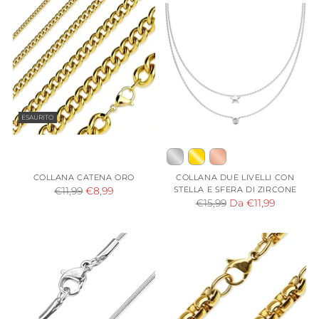
ESAURITO
COLLANA CATENA ORO
COLLANA DUE LIVELLI CON
Prezzo
STELLA E SFERA DI ZIRCONE
€11,99
€8,99
Prezzo
€15,99
Da €11,99
di
di
listino
listino