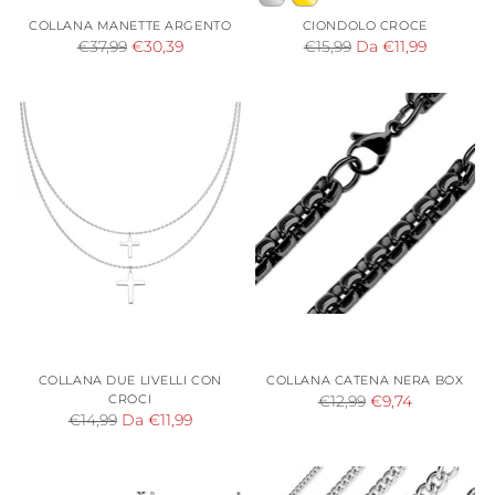
COLLANA MANETTE ARGENTO
CIONDOLO CROCE
Prezzo
Prezzo
€37,99
€30,39
€15,99
Da €11,99
di
di
listino
listino
COLLANA DUE LIVELLI CON
COLLANA CATENA NERA BOX
CROCI
Prezzo
€12,99
€9,74
Prezzo
€14,99
Da €11,99
di
di
listino
listino