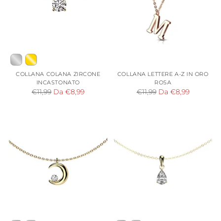
COLLANA COLANA ZIRCONE
COLLANA LETTERE A-Z IN ORO
INCASTONATO
ROSA
Prezzo
Prezzo
€11,99
Da €8,99
€11,99
Da €8,99
di
di
listino
listino