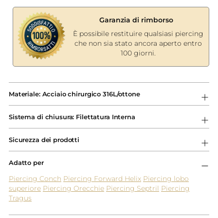
Garanzia di rimborso
È possibile restituire qualsiasi piercing
che non sia stato ancora aperto entro
100 giorni.
Aggiungere
un
Materiale: Acciaio chirurgico 316L/ottone
prodotto
al
Sistema di chiusura: Filettatura Interna
carrello...
Sicurezza dei prodotti
Adatto per
Piercing Conch
Piercing Forward Helix
Piercing lobo
superiore
Piercing Orecchie
Piercing Septril
Piercing
Tragus