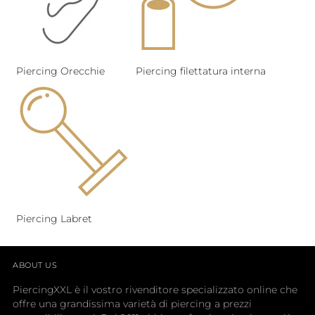
Piercing Orecchie
Piercing filettatura interna
Piercing Labret
ABOUT US
PiercingXXL è il vostro rivenditore specializzato online che
offre una grandissima varietà di piercing a prezzi