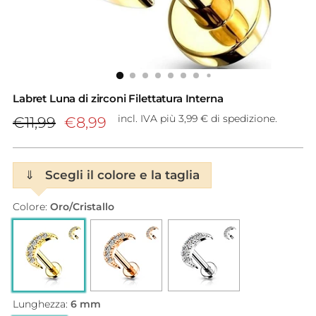
Labret Luna di zirconi Filettatura Interna
Prezzo
incl. IVA più 3,99 € di spedizione.
€11,99
€8,99
di
listino
⇓
Scegli il colore e la taglia
Colore:
Oro/Cristallo
Lunghezza:
6 mm