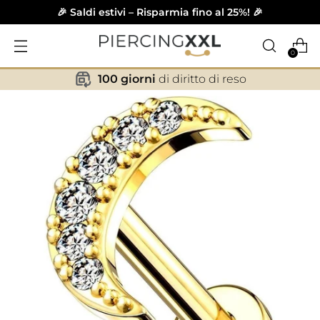
🎉 Saldi estivi – Risparmia fino al 25%! 🎉
0
100 giorni
di diritto di reso
✕