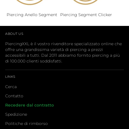
Piercing Anello Segment
Piercing Segment Clicker
ABOUT US
PiercingXXL è il vostro rivenditore specializzato online che
offre una grandissima varietà di piercing a prezzi
accessibili a tutti. Dal 2011 abbiamo fornito piercing a più
di 100.000 clienti soddisfatti.
LINKS
Cerca
Contatto
Recedere dal contratto
Spedizione
Politiche di rimborso