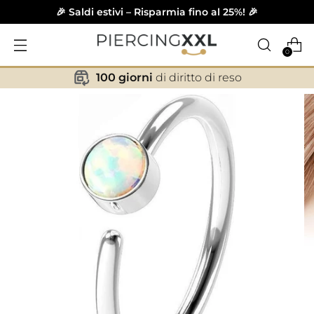
🎉 Saldi estivi – Risparmia fino al 25%! 🎉
0
100 giorni
di diritto di reso
✕