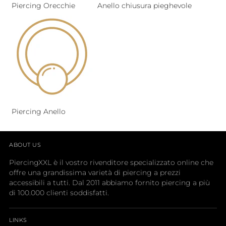
Piercing Orecchie
Anello chiusura pieghevole
Piercing Anello
ABOUT US
PiercingXXL è il vostro rivenditore specializzato online che
offre una grandissima varietà di piercing a prezzi
accessibili a tutti. Dal 2011 abbiamo fornito piercing a più
di 100.000 clienti soddisfatti.
LINKS