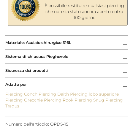
È possibile restituire qualsiasi piercing
che non sia stato ancora aperto entro
100 giorni.
Aggiungere
un
Materiale: Acciaio chirurgico 316L
prodotto
al
Sistema di chiusura: Pieghevole
carrello...
Sicurezza dei prodotti
Adatto per
Piercing Conch
Piercing Daith
Piercing lobo superiore
Piercing Orecchie
Piercing Rook
Piercing Snug
Piercing
Tragus
Numero dell'articolo: OPDS-15