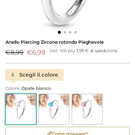
Anello Piercing Zircone rotondo Pieghevole
Prezzo
incl. IVA più 3,99 € di spedizione.
€8,99
€6,99
di
listino
⇓
Scegli il colore
Colore:
Opale bianco
📏
Come misurare?