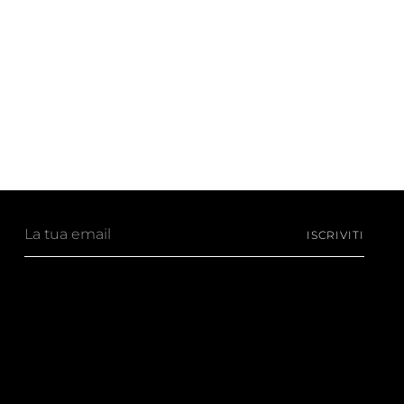
La
ISCRIVITI
tua
email