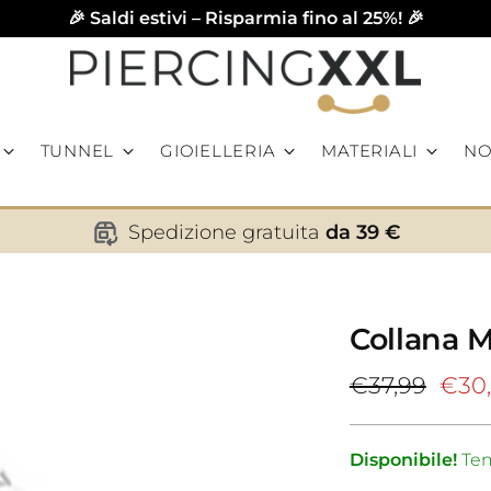
🎉 Saldi estivi – Risparmia fino al 25%! 🎉
TUNNEL
GIOIELLERIA
MATERIALI
NO
Spedizione gratuita
da 39 €
Collana 
Prezzo
€37,99
€30
di
listino
Disponibile!
Tem