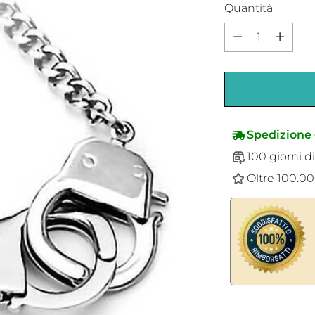
Quantità
Quantità
Spedizione 
100 giorni di
Oltre 100.000
Aggiungere