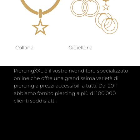
Collana
Gioielleria
PiercingXXL è il vostro rivenditore specializzato
online che offre una grandissima varietà di
piercing a prezzi accessibili a tutti. Dal 2011
abbiamo fornito piercing a più di 100.000
clienti soddisfatti.