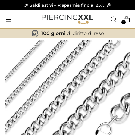
🎉 Saldi estivi – Risparmia fino al 25%! 🎉
0
100 giorni
di diritto di reso
✕