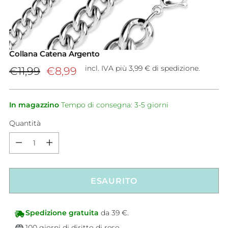
Collana Catena Argento
Prezzo
incl. IVA più 3,99 € di spedizione.
€11,99
€8,99
di
listino
In magazzino
Tempo di consegna: 3-5 giorni
Quantità
Quantità
ESAURITO
Spedizione gratuita
da 39 €.
100 giorni di diritto di reso