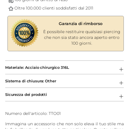
Oltre 100.000 clienti soddisfatti dal 2011
Garanzia di rimborso
È possibile restituire qualsiasi piercing
che non sia stato ancora aperto entro
100 giorni.
Aggiungere
un
Materiale: Acciaio chirurgico 316L
prodotto
al
Sistema di chiusura: Other
carrello...
Sicurezza dei prodotti
Numero dell'articolo: TTO01
Immagina un accessorio che non solo eleva il tuo stile ma