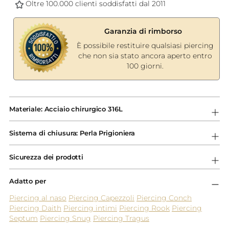
Oltre 100.000 clienti soddisfatti dal 2011
Garanzia di rimborso
È possibile restituire qualsiasi piercing
che non sia stato ancora aperto entro
100 giorni.
Aggiungere
un
Materiale: Acciaio chirurgico 316L
prodotto
al
Sistema di chiusura: Perla Prigioniera
carrello...
Sicurezza dei prodotti
Adatto per
Piercing al naso
Piercing Capezzoli
Piercing Conch
Piercing Daith
Piercing intimi
Piercing Rook
Piercing
Septum
Piercing Snug
Piercing Tragus