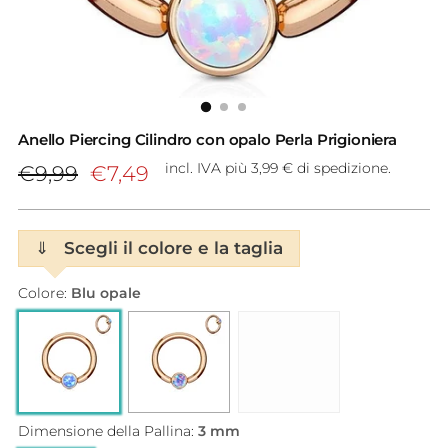
Anello Piercing Cilindro con opalo Perla Prigioniera
Prezzo
incl. IVA più 3,99 € di spedizione.
€9,99
€7,49
di
listino
⇓
Scegli il colore e la taglia
Colore:
Blu opale
Dimensione della Pallina:
3 mm