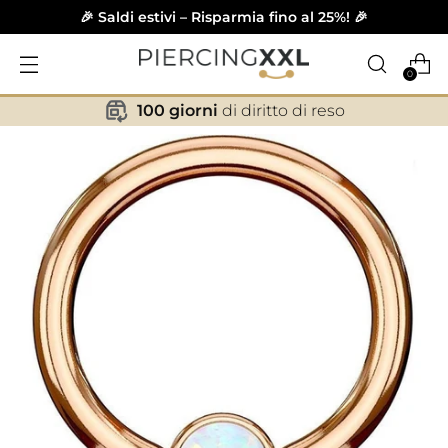
🎉 Saldi estivi – Risparmia fino al 25%! 🎉
0
100 giorni
di diritto di reso
✕