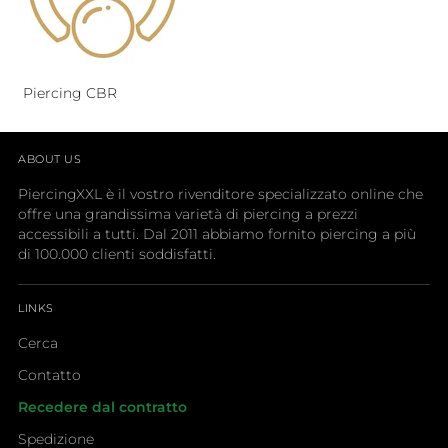
Piercing CBR
ABOUT US
PiercingXXL è il vostro rivenditore specializzato online che
offre una grandissima varietà di piercing a prezzi
accessibili a tutti. Dal 2011 abbiamo fornito piercing a più
di 100.000 clienti soddisfatti.
LINKS
Cerca
Contatto
Recedere dal contratto
Spedizione