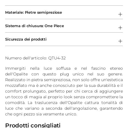
Aggiungere
un
Materiale: Pietre semipreziose
prodotto
al
Sistema di chiusura: One Piece
carrello...
Sicurezza dei prodotti
Numero dell'articolo: QTU4-32
Immergiti nella luce soffusa e nel fascino etereo
dell'Opalite con questo plug unico nel suo genere.
Realizzato in pietra semipreziosa, non solo offre un'estetica
mozzafiato ma è anche conosciuto per la sua durabilità e il
comfort prolungato, perfetto per chi cerca di aggiungere
un tocco di magia al proprio look senza compromettere la
comodità. La traslucenza dell'Opalite cattura tonalità di
luce che variano a seconda dell'angolazione, garantendo
che ogni pezzo sia veramente unico.
Prodotti consigliati