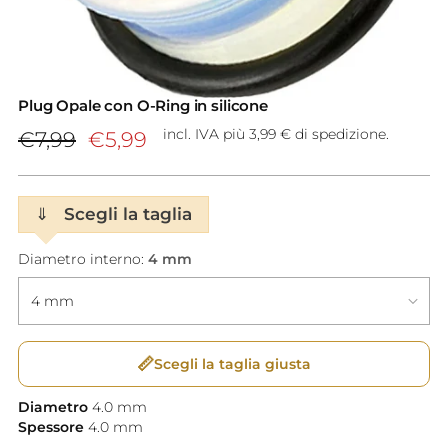
Plug Opale con O-Ring in silicone
Prezzo
incl. IVA più 3,99 € di spedizione.
€7,99
€5,99
di
listino
⇓
Scegli la taglia
Diametro interno:
4 mm
📏
Scegli la taglia giusta
Diametro
4.0
mm
Spessore
4.0
mm