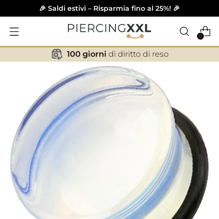
🎉 Saldi estivi – Risparmia fino al 25%! 🎉
0
100 giorni
di diritto di reso
✕