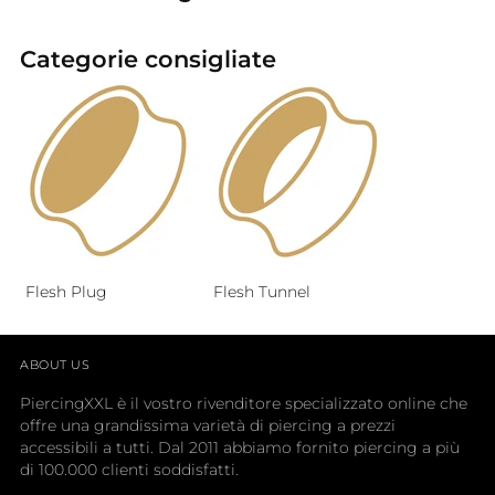
Categorie consigliate
Flesh Plug
Flesh Tunnel
ABOUT US
PiercingXXL è il vostro rivenditore specializzato online che
offre una grandissima varietà di piercing a prezzi
accessibili a tutti. Dal 2011 abbiamo fornito piercing a più
di 100.000 clienti soddisfatti.