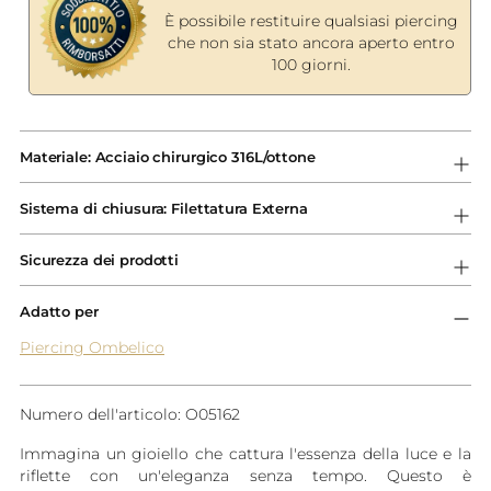
È possibile restituire qualsiasi piercing
che non sia stato ancora aperto entro
100 giorni.
Aggiungere
un
Materiale: Acciaio chirurgico 316L/ottone
prodotto
al
Sistema di chiusura: Filettatura Externa
carrello...
Sicurezza dei prodotti
Adatto per
Piercing Ombelico
Numero dell'articolo: O05162
Immagina un gioiello che cattura l'essenza della luce e la
riflette con un'eleganza senza tempo. Questo è