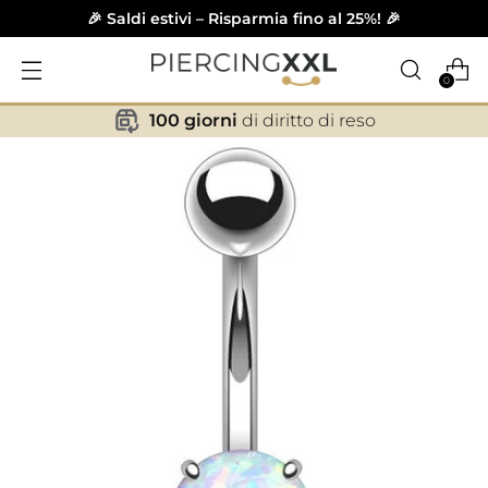
🎉 Saldi estivi – Risparmia fino al 25%! 🎉
0
100 giorni
di diritto di reso
✕