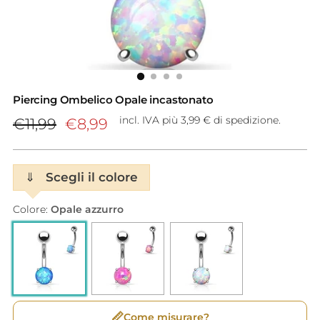
Piercing Ombelico Opale incastonato
Prezzo
incl. IVA più 3,99 € di spedizione.
€11,99
€8,99
di
listino
⇓
Scegli il colore
Colore:
Opale azzurro
📏
Come misurare?