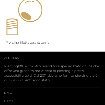
Piercing filettatura esterna
ABOUT US
PiercingXXL è il vostro rivenditore specializzato online che
offre una grandissima varietà di piercing a prezzi
accessibili a tutti. Dal 2011 abbiamo fornito piercing a più
di 100.000 clienti soddisfatti.
LINKS
Cerca