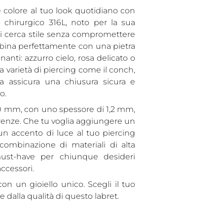
carrello...
colore al tuo look quotidiano con
 chirurgico 316L, noto per la sua
chi cerca stile senza compromettere
abbina perfettamente con una pietra
inanti: azzurro cielo, rosa delicato o
a varietà di piercing come il conch,
na assicura una chiusura sicura e
o.
10 mm, con uno spessore di 1,2 mm,
renze. Che tu voglia aggiungere un
un accento di luce al tuo piercing
 combinazione di materiali di alta
must-have per chiunque desideri
accessori.
con un gioiello unico. Scegli il tuo
e dalla qualità di questo labret.