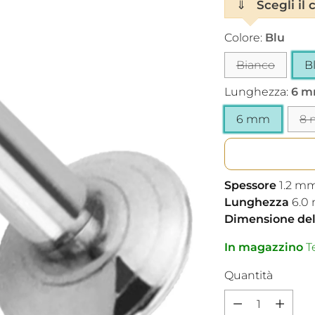
⇓
Scegli il c
Colore:
Blu
Bianco
B
Lunghezza:
6 
6 mm
8
Spessore
1.2
m
Lunghezza
6.0
Dimensione dell
In magazzino
Te
Quantità
Quantità