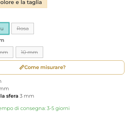
olore e la taglia
lu
Rosa
mm
 mm
10 mm
📏
Come misurare?
m
mm
a sfera
3
mm
mpo di consegna: 3-5 giorni