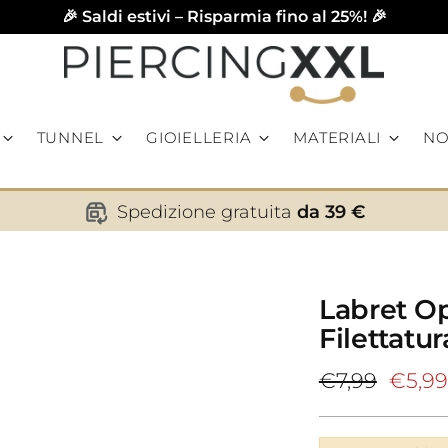
🎉 Saldi estivi – Risparmia fino al 25%! 🎉
TUNNEL
GIOIELLERIA
MATERIALI
NO
Spedizione gratuita
da 39 €
Labret Op
Filettatu
Prezzo
€7,99
€5,99
di
listino