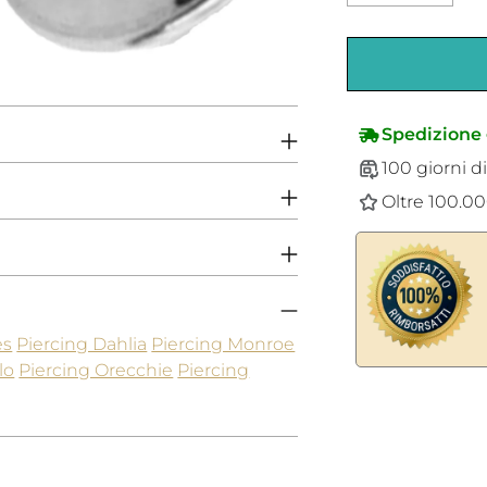
Spedizione 
100 giorni di
Oltre 100.000
es
Piercing Dahlia
Piercing Monroe
lo
Piercing Orecchie
Piercing
Aggiungere
un
prodotto
al