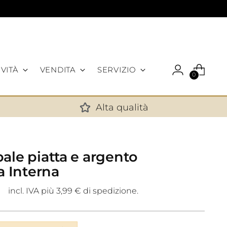
VITÀ
VENDITA
SERVIZIO
0
Alta qualità
✕
ale piatta e argento
ra Interna
incl. IVA più 3,99 € di spedizione.