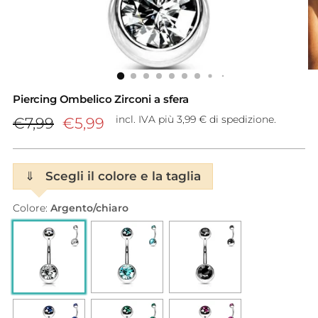
Piercing Ombelico Zirconi a sfera
Prezzo
incl. IVA più 3,99 € di spedizione.
€7,99
€5,99
di
listino
⇓
Scegli il colore e la taglia
Colore:
Argento/chiaro