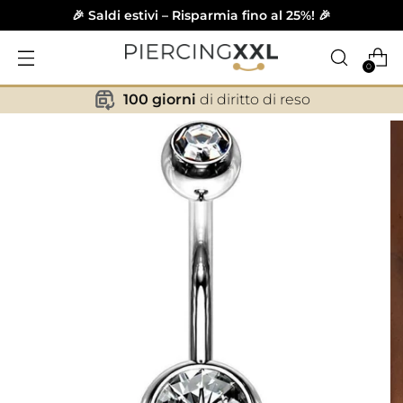
🎉 Saldi estivi – Risparmia fino al 25%! 🎉
0
100 giorni
di diritto di reso
✕