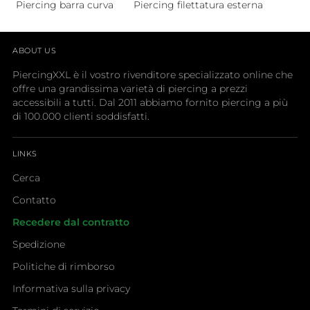
Piercing barra curva
Piercing filettatura esterna
ABOUT US
PiercingXXL è il vostro rivenditore specializzato online che
offre una grandissima varietà di piercing a prezzi
accessibili a tutti. Dal 2011 abbiamo fornito piercing a più
di 100.000 clienti soddisfatti.
LINKS
Cerca
Contatto
Recedere dal contratto
Spedizione
Politiche di rimborso
Informativa sulla privacy