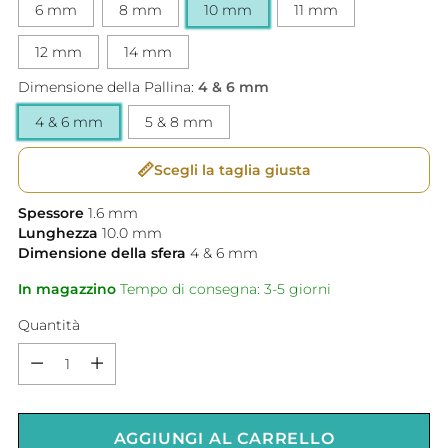
6 mm
8 mm
10 mm
11 mm
12 mm
14 mm
Dimensione della Pallina:
4 & 6 mm
4 & 6 mm
5 & 8 mm
📏
Scegli la taglia giusta
Spessore
1.6
mm
Lunghezza
10.0
mm
Dimensione della sfera
4 & 6
mm
In magazzino
Tempo di consegna: 3-5 giorni
Quantità
Quantità
AGGIUNGI AL CARRELLO