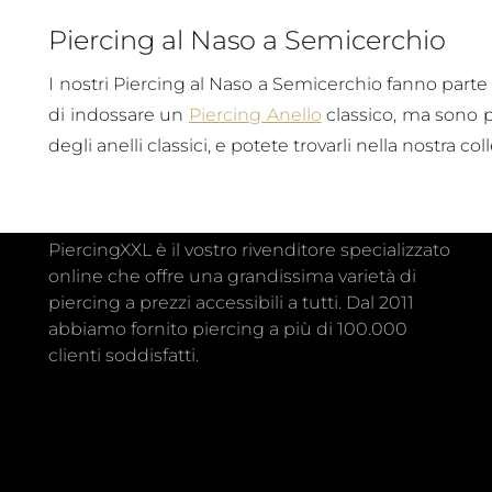
Piercing al Naso a Semicerchio
I nostri Piercing al Naso a Semicerchio fanno parte
di indossare un
Piercing Anello
classico, ma sono p
degli anelli classici, e potete trovarli nella nostra co
PiercingXXL è il vostro rivenditore specializzato
online che offre una grandissima varietà di
piercing a prezzi accessibili a tutti. Dal 2011
abbiamo fornito piercing a più di 100.000
clienti soddisfatti.