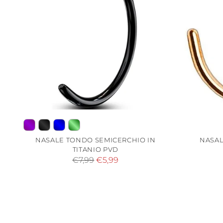
NASALE TONDO SEMICERCHIO IN
NASAL
TITANIO PVD
Prezzo
€7,99
€5,99
di
listino