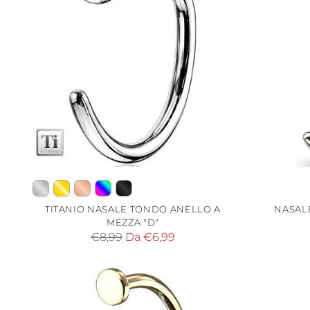
TITANIO NASALE TONDO ANELLO A
NASAL
MEZZA "D"
Prezzo
€8,99
Da €6,99
di
listino