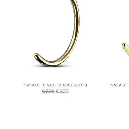
NASALE TONDO SEMICERCHIO
NASALE 
Prezzo
€7,99
€5,99
di
listino