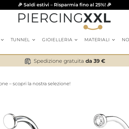
🎉 Saldi estivi – Risparmia fino al 25%! 🎉
TUNNEL
GIOIELLERIA
MATERIALI
NO
Spedizione gratuita
da 39 €
ne – scopri la nostra selezione!