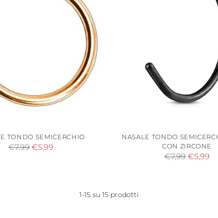
E TONDO SEMICERCHIO
NASALE TONDO SEMICERC
Prezzo
CON ZIRCONE
€7,99
€5,99
Prezzo
€7,99
€5,99
di
di
listino
listino
1-15 su 15 prodotti