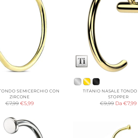
TONDO SEMICERCHIO CON
TITANIO NASALE TONDO
ZIRCONE
STOPPER
Prezzo
Prezzo
€7,99
€5,99
€9,99
Da €7,99
di
di
listino
listino