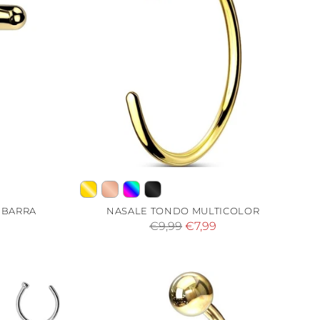
 BARRA
NASALE TONDO MULTICOLOR
Prezzo
€9,99
€7,99
di
listino