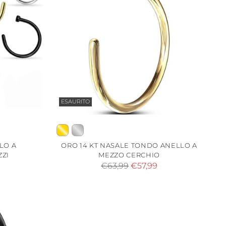
ESAURITO
LO A
ORO 14 KT NASALE TONDO ANELLO A
ZZI
MEZZO CERCHIO
Prezzo
€63,99
€57,99
di
listino