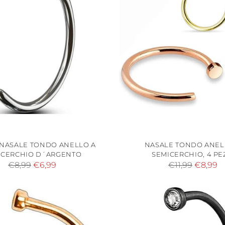
 NASALE TONDO ANELLO A
NASALE TONDO ANEL
ICERCHIO D´ARGENTO
SEMICERCHIO, 4 PE
Prezzo
Prezzo
€8,99
€6,99
€11,99
€8,99
di
di
listino
listino