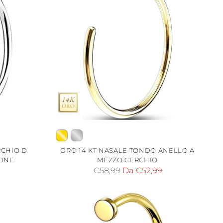
CHIO D
ORO 14 KT NASALE TONDO ANELLO A
CONE
MEZZO CERCHIO
Prezzo
€58,99
Da €52,99
di
listino