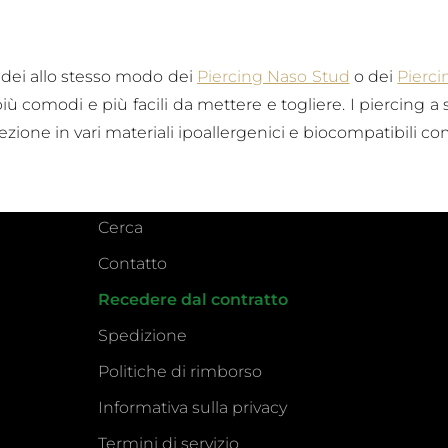
 dei
allo stesso modo dei
Piercing Naso Stud
o dei
Pierci
iù comodi e più facili da mettere e togliere. I piercing 
llezione in vari materiali ipoallergenici e biocompatibili come
Cerca
Contatto
Recedere dal contratto
Spedizione
Politiche di rimborso
Informativa sulla privacy
Termini di servizio