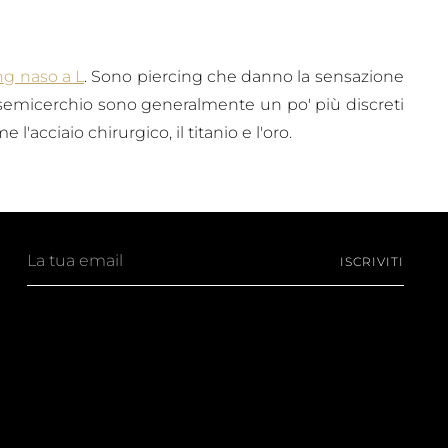
ng naso a L
. Sono piercing che danno la sensazione
a semicerchio sono generalmente un po' più discreti
 l'acciaio chirurgico, il titanio e l'oro.
La
ISCRIVITI
tua
email