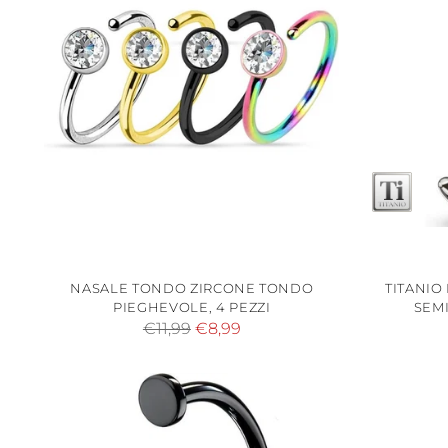
NASALE TONDO ZIRCONE TONDO
TITANIO
PIEGHEVOLE, 4 PEZZI
SEM
Prezzo
€11,99
€8,99
di
listino