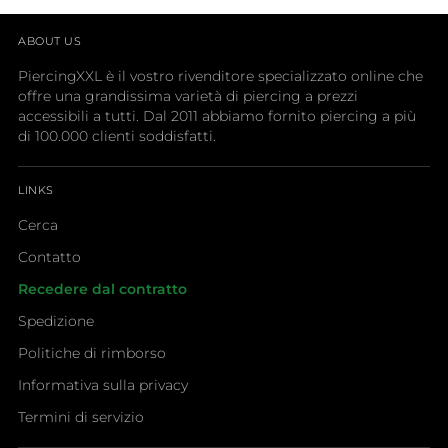
ABOUT US
PiercingXXL è il vostro rivenditore specializzato online che
offre una grandissima varietà di piercing a prezzi
accessibili a tutti. Dal 2011 abbiamo fornito piercing a più
di 100.000 clienti soddisfatti.
LINKS
Cerca
Contatto
Recedere dal contratto
Spedizione
Politiche di rimborso
Informativa sulla privacy
Termini di servizio