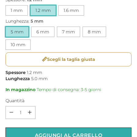
1 mm
1.2 mm
1.6 mm
Lunghezza:
5 mm
5 mm
6 mm
7 mm
8 mm
10 mm
📏
Scegli la taglia giusta
Spessore
1.2
mm
Lunghezza
5.0
mm
In magazzino
Tempo di consegna: 3-5 giorni
Quantità
Quantità
AGGIUNGI AL CARRELLO