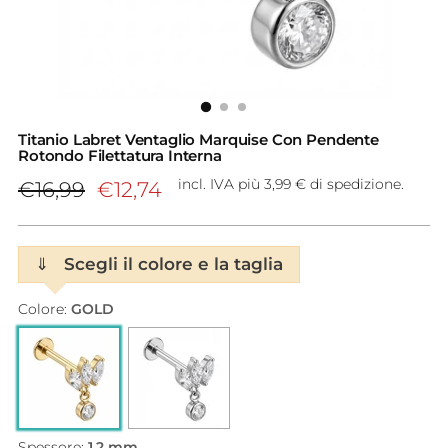
Titanio Labret Ventaglio Marquise Con Pendente
Rotondo Filettatura Interna
Prezzo
incl. IVA più 3,99 € di spedizione.
€16,99
€12,74
di
listino
⇓
Scegli il colore e la taglia
Colore:
GOLD
Spessore:
1.2 mm