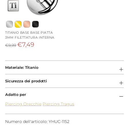
TITANIO BASE BASE PIATTA
3MM FILETTATURA INTERNA
Prezzo
€7,49
€9,99
di
listino
Aggiungere
un
Materiale: Titanio
prodotto
al
Sicurezza dei prodotti
carrello...
Adatto per
Piercing Orecchie
Piercing Tragus
Numero dell'articolo: YHUC-1152