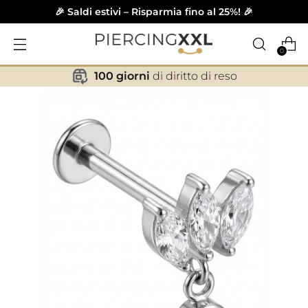
🎉 Saldi estivi – Risparmia fino al 25%! 🎉
0
100 giorni
di diritto di reso
✕