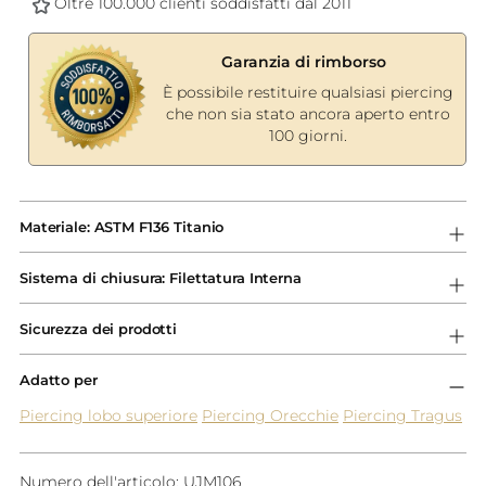
Oltre 100.000 clienti soddisfatti dal 2011
Garanzia di rimborso
È possibile restituire qualsiasi piercing
che non sia stato ancora aperto entro
100 giorni.
Aggiungere
un
Materiale: ASTM F136 Titanio
prodotto
al
Sistema di chiusura: Filettatura Interna
carrello...
Sicurezza dei prodotti
Adatto per
Piercing lobo superiore
Piercing Orecchie
Piercing Tragus
Numero dell'articolo: UJM106