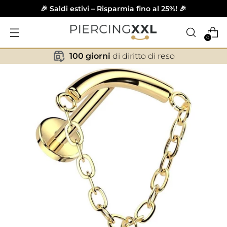
🎉 Saldi estivi – Risparmia fino al 25%! 🎉
0
100 giorni
di diritto di reso
✕