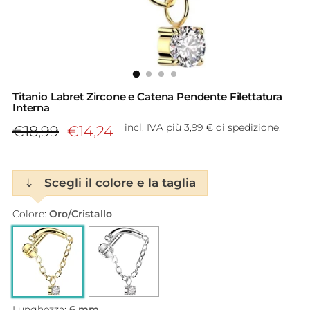
Titanio Labret Zircone e Catena Pendente Filettatura
Interna
Prezzo
incl. IVA più 3,99 € di spedizione.
€18,99
€14,24
di
listino
⇓
Scegli il colore e la taglia
Colore:
Oro/Cristallo
Lunghezza:
6 mm