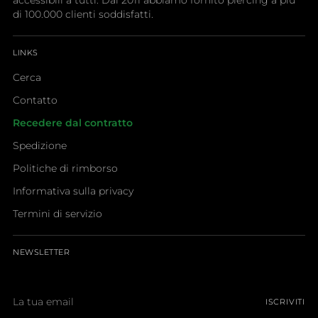
accessibili a tutti. Dal 2011 abbiamo fornito piercing a più
di 100.000 clienti soddisfatti.
LINKS
Cerca
Contatto
Recedere dal contratto
Spedizione
Politiche di rimborso
Informativa sulla privacy
Termini di servizio
NEWSLETTER
La
ISCRIVITI
tua