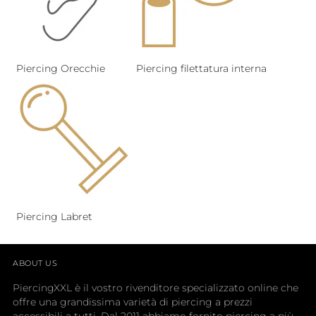
Piercing Orecchie
Piercing filettatura interna
Piercing Labret
ABOUT US
PiercingXXL è il vostro rivenditore specializzato online che
offre una grandissima varietà di piercing a prezzi