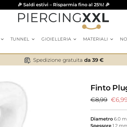
🎉 Saldi estivi – Risparmia fino al 25%! 🎉
TUNNEL
GIOIELLERIA
MATERIALI
NO
Spedizione gratuita
da 39 €
Finto Plu
Prezzo
€8,99
€6,9
di
listino
Diametro
6.0
m
Spessore
1.2
m