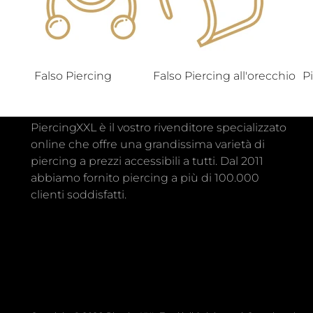
Falso Piercing
Falso Piercing all'orecchio
P
PiercingXXL è il vostro rivenditore specializzato
online che offre una grandissima varietà di
piercing a prezzi accessibili a tutti. Dal 2011
abbiamo fornito piercing a più di 100.000
clienti soddisfatti.