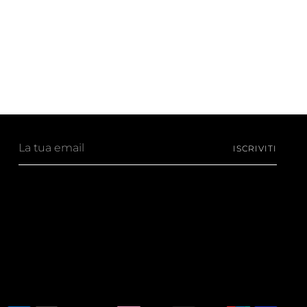
La
ISCRIVITI
tua
email