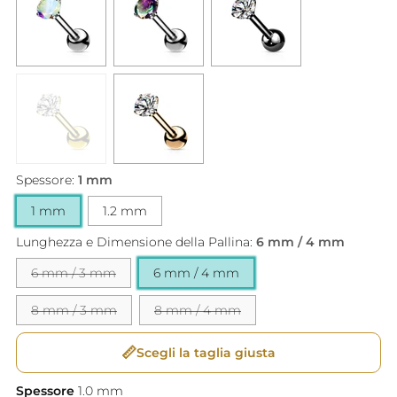
Spessore:
1 mm
1 mm
1.2 mm
Lunghezza e Dimensione della Pallina:
6 mm / 4 mm
6 mm / 3 mm
6 mm / 4 mm
8 mm / 3 mm
8 mm / 4 mm
📏
Scegli la taglia giusta
Spessore
1.0
mm