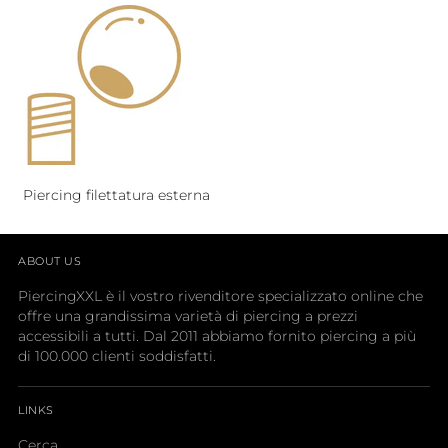
Piercing filettatura esterna
ABOUT US
PiercingXXL è il vostro rivenditore specializzato online che
offre una grandissima varietà di piercing a prezzi
accessibili a tutti. Dal 2011 abbiamo fornito piercing a più
di 100.000 clienti soddisfatti.
LINKS
Cerca