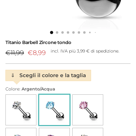
Titanio Barbell Zircone tondo
Prezzo
incl. IVA più 3,99 € di spedizione.
€11,99
€8,99
di
listino
⇓
Scegli il colore e la taglia
Colore:
Argento/Acqua