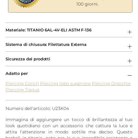
100 giorni.
Aggiungere
un
Materiale: TITANIO 6AL-4V-ELI ASTM F-136
prodotto
al
Sistema di chiusura: Filettatura Externa
carrello...
Sicurezza dei prodotti
Adatto per
Piercing Conch
Piercing lobo superiore
Piercing Orecchie
Piercing Tragus
Numero dell'articolo: U23K04
Immagina di aggiungere un tocco di brillantezza al tuo
look quotidiano con un accessorio che cattura la luce e
attira l'attenzione in modo sottile ma deciso. Questo