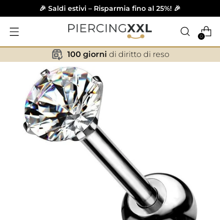
🎉 Saldi estivi – Risparmia fino al 25%! 🎉
0
100 giorni
di diritto di reso
✕