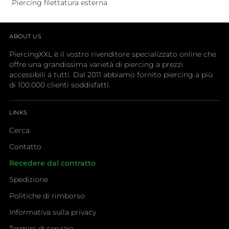
Piercing filettatura esterna
ABOUT US
PiercingXXL è il vostro rivenditore specializzato online che
offre una grandissima varietà di piercing a prezzi
accessibili a tutti. Dal 2011 abbiamo fornito piercing a più
di 100.000 clienti soddisfatti.
LINKS
Cerca
Contatto
Recedere dal contratto
Spedizione
Politiche di rimborso
Informativa sulla privacy
Termini di servizio