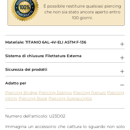
È possibile restituire qualsiasi piercing
che non sia stato ancora aperto entro
100 giorni.
Aggiungere
un
Materiale: TITANIO 6AL-4V-ELI ASTM F-136
prodotto
al
Sistema di chiusura: Filettatura Externa
carrello...
Sicurezza dei prodotti
Adatto per
Piercing Bridge
Piercing Eskimo
Piercing frenulo
Piercing
intimi
Piercing Rook
Piercing Sopracciglio
Numero dell'articolo: U23D02
Immagina un accessorio che cattura lo sguardo non solo