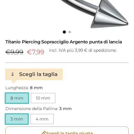
Titanio Piercing Sopracciglio Argento punta di lancia
Prezzo
incl. IVA più 3,99 € di spedizione.
€9,99
€7,99
di
listino
⇓
Scegli la taglia
Lunghezza:
8 mm
8 mm
10 mm
Dimensione della Pallina:
3 mm
3 mm
4 mm
📏
Scegli la taglia giusta