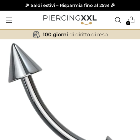
🎉 Saldi estivi – Risparmia fino al 25%! 🎉
0
100 giorni
di diritto di reso
✕