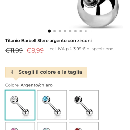
Titanio Barbell Sfere argento con zirconi
Prezzo
incl. IVA più 3,99 € di spedizione.
€11,99
€8,99
di
listino
⇓
Scegli il colore e la taglia
Colore:
Argento/chiaro