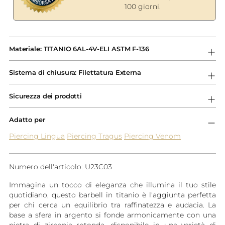
100 giorni.
Aggiungere
un
Materiale: TITANIO 6AL-4V-ELI ASTM F-136
prodotto
al
Sistema di chiusura: Filettatura Externa
carrello...
Sicurezza dei prodotti
Adatto per
Piercing Lingua
Piercing Tragus
Piercing Venom
Numero dell'articolo: U23C03
Immagina un tocco di eleganza che illumina il tuo stile
quotidiano, questo barbell in titanio è l'aggiunta perfetta
per chi cerca un equilibrio tra raffinatezza e audacia. La
base a sfera in argento si fonde armonicamente con una