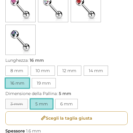
Lunghezza:
16 mm
8 mm
10 mm
12 mm
14 mm
16 mm
19 mm
Dimensione della Pallina:
5 mm
3 mm
5 mm
6 mm
📏
Scegli la taglia giusta
Spessore
1.6
mm