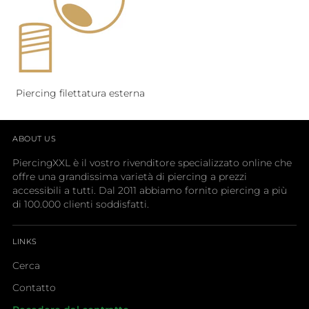
Piercing filettatura esterna
ABOUT US
PiercingXXL è il vostro rivenditore specializzato online che
offre una grandissima varietà di piercing a prezzi
accessibili a tutti. Dal 2011 abbiamo fornito piercing a più
di 100.000 clienti soddisfatti.
LINKS
Cerca
Contatto