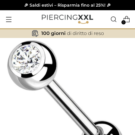
🎉 Saldi estivi – Risparmia fino al 25%! 🎉
0
100 giorni
di diritto di reso
✕