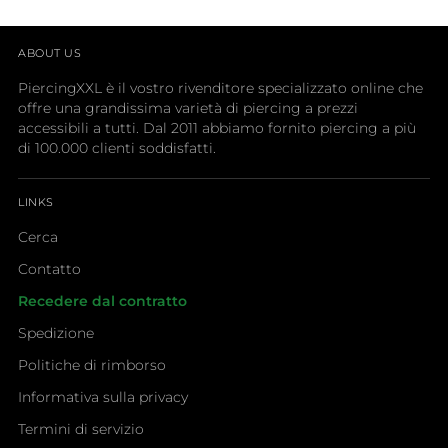
ABOUT US
PiercingXXL è il vostro rivenditore specializzato online che
offre una grandissima varietà di piercing a prezzi
accessibili a tutti. Dal 2011 abbiamo fornito piercing a più
di 100.000 clienti soddisfatti.
LINKS
Cerca
Contatto
Recedere dal contratto
Spedizione
Politiche di rimborso
Informativa sulla privacy
Termini di servizio