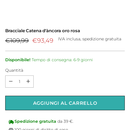
Bracciale Catena d'àncora oro rosa
Prezzo
IVA inclusa, spedizione gratuita
€109,99
€93,49
di
listino
Disponibile!
Tempo di consegna: 6-9 giorni
Quantità
Quantità
AGGIUNGI AL CARRELLO
Spedizione gratuita
da 39 €.
100 giorni di diritto di reso