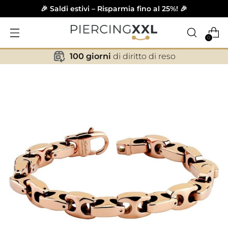
🎉 Saldi estivi – Risparmia fino al 25%! 🎉
0
100 giorni
di diritto di reso
✕