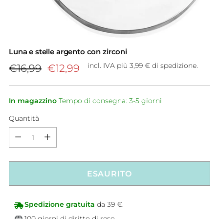
Luna e stelle argento con zirconi
Prezzo
incl. IVA più 3,99 € di spedizione.
€16,99
€12,99
di
listino
In magazzino
Tempo di consegna: 3-5 giorni
Quantità
Quantità
ESAURITO
Spedizione gratuita
da 39 €.
100 giorni di diritto di reso