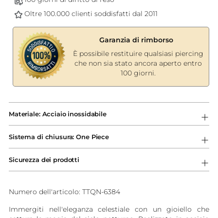
Oltre 100.000 clienti soddisfatti dal 2011
Garanzia di rimborso
È possibile restituire qualsiasi piercing
che non sia stato ancora aperto entro
100 giorni.
Aggiungere
un
Materiale: Acciaio inossidabile
prodotto
al
Sistema di chiusura: One Piece
carrello...
Sicurezza dei prodotti
Numero dell'articolo: TTQN-6384
Immergiti nell'eleganza celestiale con un gioiello che