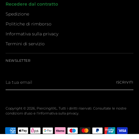
Recedere dal contratto
Spedizione
Politiche di rimborso
Informativa sulla privacy
Termini di servizio
NEWSLETTER
La
ISCRIVITI
tua
email
Copyright © 2026,
PiercingXXL
. Tutti i diritti riservati. Consultate le nostre
condizioni d'uso e l'informativa sulla privacy.