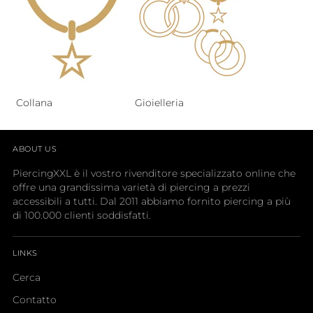
Collana
Gioielleria
ABOUT US
PiercingXXL è il vostro rivenditore specializzato online che
offre una grandissima varietà di piercing a prezzi
accessibili a tutti. Dal 2011 abbiamo fornito piercing a più
di 100.000 clienti soddisfatti.
LINKS
Cerca
Contatto