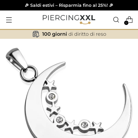
🎉 Saldi estivi – Risparmia fino al 25%! 🎉
0
100 giorni
di diritto di reso
✕