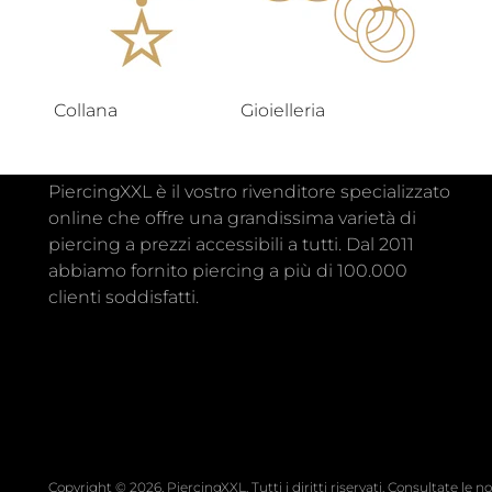
Collana
Gioielleria
PiercingXXL è il vostro rivenditore specializzato
online che offre una grandissima varietà di
piercing a prezzi accessibili a tutti. Dal 2011
abbiamo fornito piercing a più di 100.000
clienti soddisfatti.
Copyright © 2026,
PiercingXXL
. Tutti i diritti riservati. Consultate le