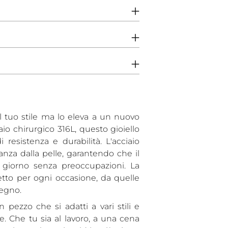
un
prodotto
al
carrello...
 tuo stile ma lo eleva a un nuovo
iaio chirurgico 316L, questo gioiello
esistenza e durabilità. L'acciaio
anza dalla pelle, garantendo che il
 giorno senza preoccupazioni. La
etto per ogni occasione, da quelle
segno.
 pezzo che si adatti a vari stili e
. Che tu sia al lavoro, a una cena