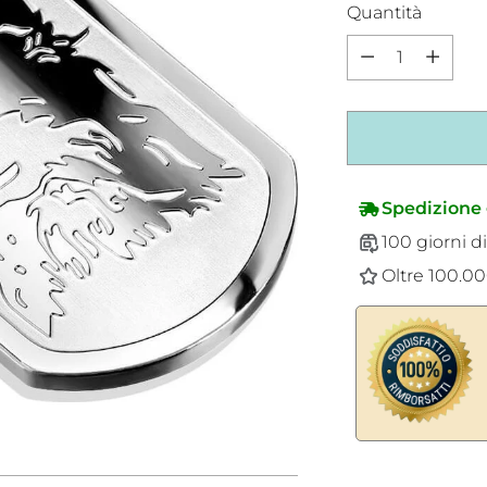
Quantità
Quantità
Spedizione 
100 giorni di
Oltre 100.000
Aggiungere