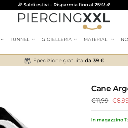
🎉 Saldi estivi – Risparmia fino al 25%! 🎉
TUNNEL
GIOIELLERIA
MATERIALI
NO
Spedizione gratuita
da 39 €
Cane Arg
Prezzo
€11,99
€8,9
di
listino
In magazzino
Te