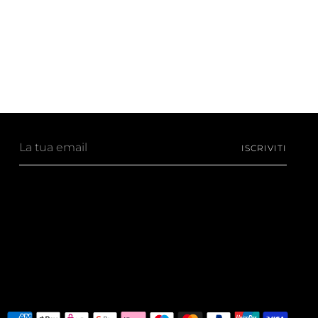
La
ISCRIVITI
tua
email