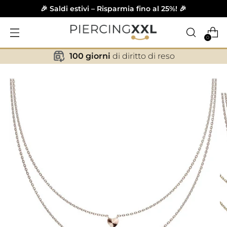
🎉 Saldi estivi – Risparmia fino al 25%! 🎉
0
100 giorni
di diritto di reso
✕