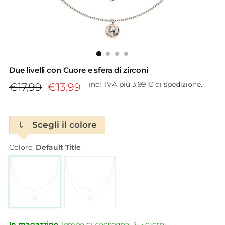
Due livelli con Cuore e sfera di zirconi
Prezzo
incl. IVA più 3,99 € di spedizione.
€17,99
€13,99
di
listino
⇓
Scegli il colore
Colore:
Default Title
In magazzino
Tempo di consegna: 3-5 giorni