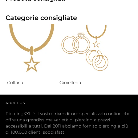
Categorie consigliate
Collana
Gioielleria
ABOUT US
PiercingXXL è il vostro rivenditore specializzato online che
offre una grandissima varietà di piercing a prezzi
accessibili a tutti. Dal 2011 abbiamo fornito piercing a più
di 100.000 clienti soddisfatti.