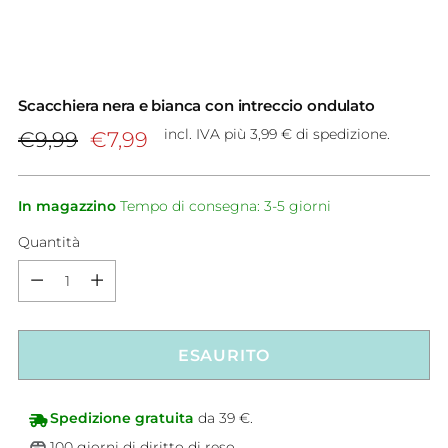
Scacchiera nera e bianca con intreccio ondulato
Prezzo
incl. IVA più 3,99 € di spedizione.
€9,99
€7,99
di
listino
In magazzino
Tempo di consegna: 3-5 giorni
Quantità
Quantità
ESAURITO
Spedizione gratuita
da 39 €.
100 giorni di diritto di reso