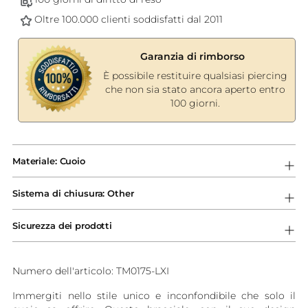
Oltre 100.000 clienti soddisfatti dal 2011
Garanzia di rimborso
È possibile restituire qualsiasi piercing
che non sia stato ancora aperto entro
100 giorni.
Aggiungere
un
Materiale: Cuoio
prodotto
al
Sistema di chiusura: Other
carrello...
Sicurezza dei prodotti
Numero dell'articolo: TM0175-LXI
Immergiti nello stile unico e inconfondibile che solo il