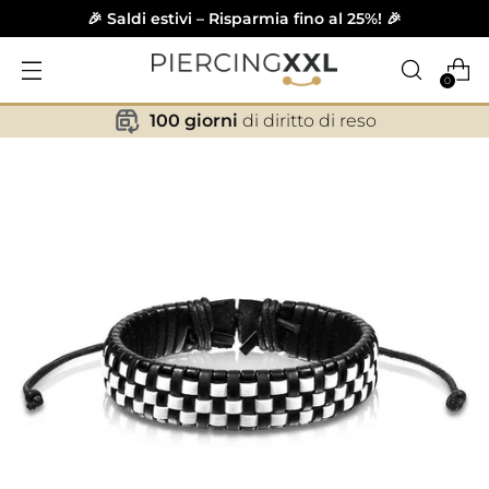
🎉 Saldi estivi – Risparmia fino al 25%! 🎉
0
100 giorni
di diritto di reso
✕