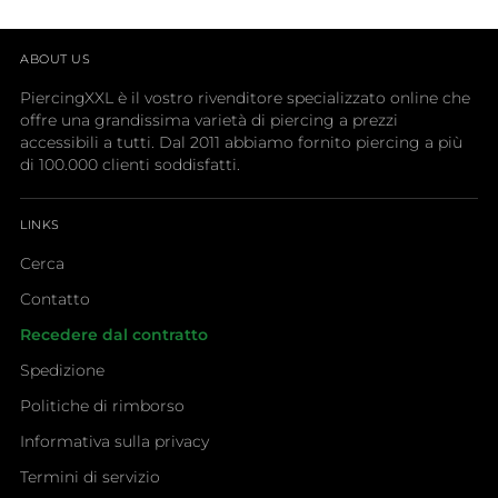
ABOUT US
PiercingXXL è il vostro rivenditore specializzato online che
offre una grandissima varietà di piercing a prezzi
accessibili a tutti. Dal 2011 abbiamo fornito piercing a più
di 100.000 clienti soddisfatti.
LINKS
Cerca
Contatto
Recedere dal contratto
Spedizione
Politiche di rimborso
Informativa sulla privacy
Termini di servizio