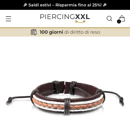
🎉 Saldi estivi – Risparmia fino al 25%! 🎉
0
100 giorni
di diritto di reso
✕