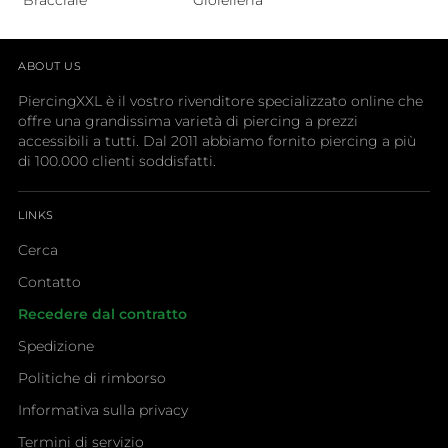
Bracciale
Gioielleria
ABOUT US
PiercingXXL è il vostro rivenditore specializzato online che
offre una grandissima varietà di piercing a prezzi
accessibili a tutti. Dal 2011 abbiamo fornito piercing a più
di 100.000 clienti soddisfatti.
LINKS
Cerca
Contatto
Recedere dal contratto
Spedizione
Politiche di rimborso
Informativa sulla privacy
Termini di servizio