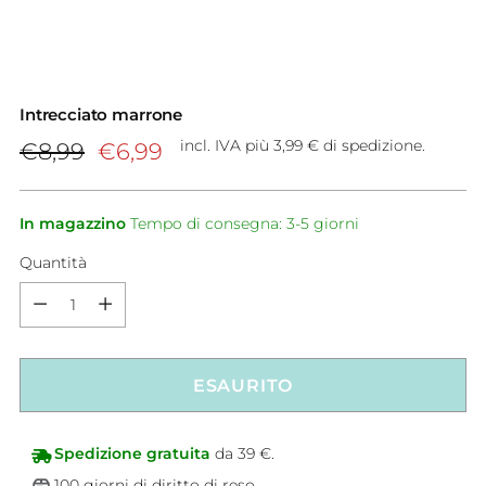
Intrecciato marrone
Prezzo
incl. IVA più 3,99 € di spedizione.
€8,99
€6,99
di
listino
In magazzino
Tempo di consegna: 3-5 giorni
Quantità
Quantità
ESAURITO
Spedizione gratuita
da 39 €.
100 giorni di diritto di reso