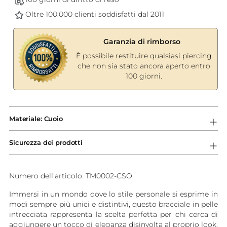
Oltre 100.000 clienti soddisfatti dal 2011
Garanzia di rimborso
È possibile restituire qualsiasi piercing
che non sia stato ancora aperto entro
100 giorni.
Aggiungere
un
Materiale: Cuoio
prodotto
al
Sicurezza dei prodotti
carrello...
Numero dell'articolo: TM0002-CSO
Immersi in un mondo dove lo stile personale si esprime in
modi sempre più unici e distintivi, questo bracciale in pelle
intrecciata rappresenta la scelta perfetta per chi cerca di
aggiungere un tocco di eleganza disinvolta al proprio look.