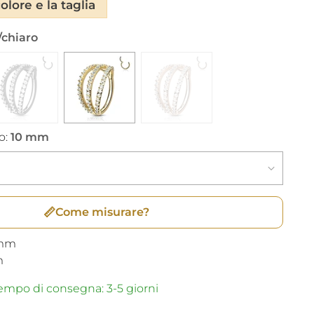
olore e la taglia
/chiaro
o:
10 mm
📏
Come misurare?
mm
m
mpo di consegna: 3-5 giorni