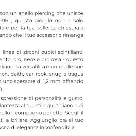
un
prodotto
on un anello piercing che unisce
al
o 316L, questo gioiello non è solo
carrello...
are per la tua pelle. La chiusura a
urando che il tuo accessorio rimanga
nea di zirconi cubici scintillanti,
gento, oro, nero e oro rosa - questo
iano. La versatilità è una delle sue
nch, daith, ear, rook, snug e tragus
n uno spessore di 1,2 mm, offrendo
g.
spressione di personalità e gusto.
antezza al tuo stile quotidiano o di
ello il compagno perfetto. Scegli il
i a brillare. Aggiungilo ora al tuo
n tocco di eleganza inconfondibile.