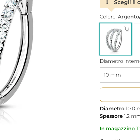
⇓
Scegli il c
Colore:
Argento
Diametro intern
Diametro
10.0
Spessore
1.2
m
In magazzino
Te