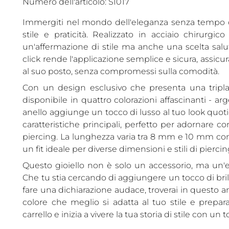
Numero dell'articolo: SI017
Immergiti nel mondo dell'eleganza senza tempo c
stile e praticità. Realizzato in acciaio chirurgic
un'affermazione di stile ma anche una scelta salut
click rende l'applicazione semplice e sicura, assic
al suo posto, senza compromessi sulla comodità.
Con un design esclusivo che presenta una tripla li
disponibile in quattro colorazioni affascinanti - ar
anello aggiunge un tocco di lusso al tuo look quotid
caratteristiche principali, perfetto per adornare co
piercing. La lunghezza varia tra 8 mm e 10 mm co
un fit ideale per diverse dimensioni e stili di piercin
Questo gioiello non è solo un accessorio, ma un'e
Che tu stia cercando di aggiungere un tocco di brill
fare una dichiarazione audace, troverai in questo an
colore che meglio si adatta al tuo stile e preparat
carrello e inizia a vivere la tua storia di stile con u