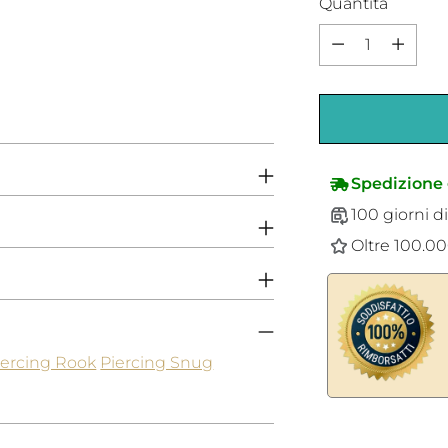
Quantità
Quantità
Spedizione 
100 giorni di
Oltre 100.000
iercing Rook
Piercing Snug
Aggiungere