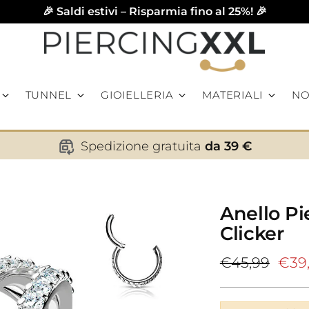
🎉 Saldi estivi – Risparmia fino al 25%! 🎉
TUNNEL
GIOIELLERIA
MATERIALI
NO
Spedizione gratuita
da 39 €
Anello Pie
Clicker
Prezzo
€45,99
€39
di
listino