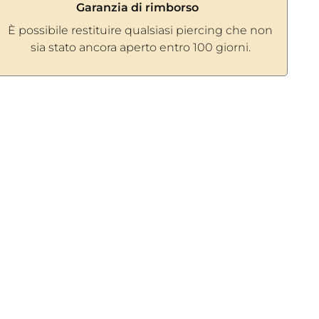
Garanzia di rimborso
È possibile restituire qualsiasi piercing che non
sia stato ancora aperto entro 100 giorni.