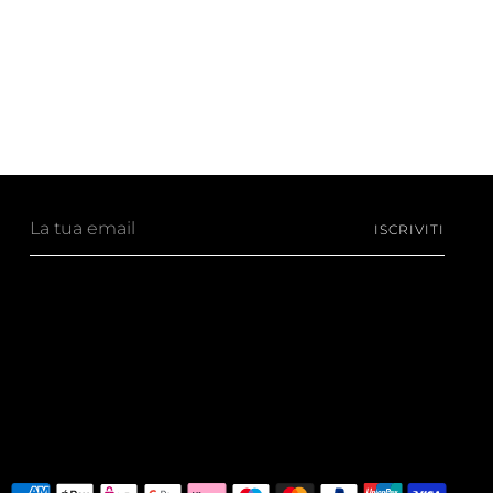
La
ISCRIVITI
tua
email