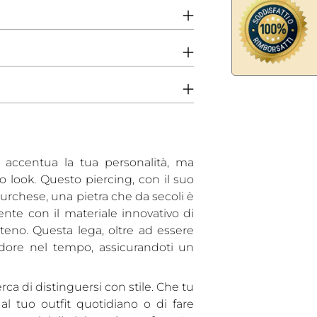
Aggiungere
un
prodotto
al
carrello...
accentua la tua personalità, ma
 look. Questo piercing, con il suo
 turchese, una pietra che da secoli è
nte con il materiale innovativo di
teno. Questa lega, oltre ad essere
dore nel tempo, assicurandoti un
erca di distinguersi con stile. Che tu
l tuo outfit quotidiano o di fare