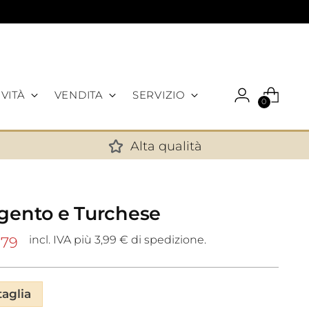
VITÀ
VENDITA
SERVIZIO
0
Alta qualità
✕
rgento e Turchese
incl. IVA più 3,99 € di spedizione.
,79
taglia