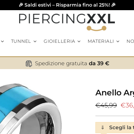
🎉 Saldi estivi – Risparmia fino al 25%! 🎉
TUNNEL
GIOIELLERIA
MATERIALI
NO
Spedizione gratuita
da 39 €
Anello A
Prezzo
€45,99
€36
di
listino
⇓
Scegli la 