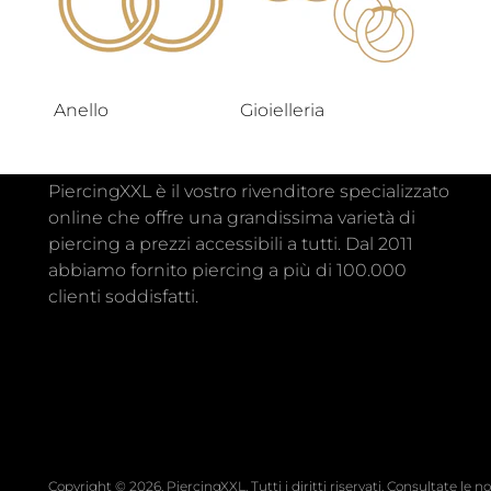
Anello
Gioielleria
PiercingXXL è il vostro rivenditore specializzato
online che offre una grandissima varietà di
piercing a prezzi accessibili a tutti. Dal 2011
abbiamo fornito piercing a più di 100.000
clienti soddisfatti.
Copyright © 2026,
PiercingXXL
. Tutti i diritti riservati. Consultate le