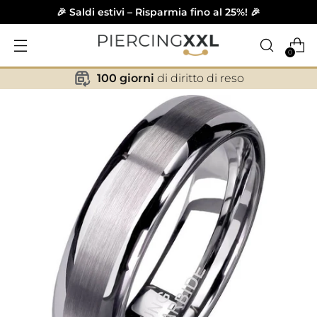
🎉 Saldi estivi – Risparmia fino al 25%! 🎉
0
100 giorni
di diritto di reso
✕