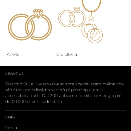
Anello
Gioielleria
ABOUT US
PiercingXXL è il vostro rivenditore specializzato online che
offre una grandissima varietà di piercing a prezzi
accessibili a tutti. Dal 2011 abbiamo fornito piercing a più
di 100.000 clienti soddisfatti.
LINKS
Cerca