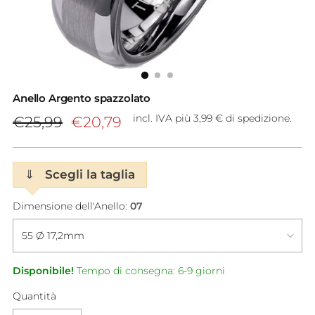
Anello Argento spazzolato
Prezzo
incl. IVA più 3,99 € di spedizione.
€25,99
€20,79
di
listino
⇓
Scegli la taglia
Dimensione dell'Anello:
07
Disponibile!
Tempo di consegna: 6-9 giorni
Quantità