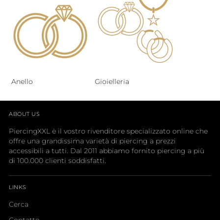
Anello
Gioielleria
ABOUT US
PiercingXXL è il vostro rivenditore specializzato online che
offre una grandissima varietà di piercing a prezzi
accessibili a tutti. Dal 2011 abbiamo fornito piercing a più
di 100.000 clienti soddisfatti.
LINKS
Cerca