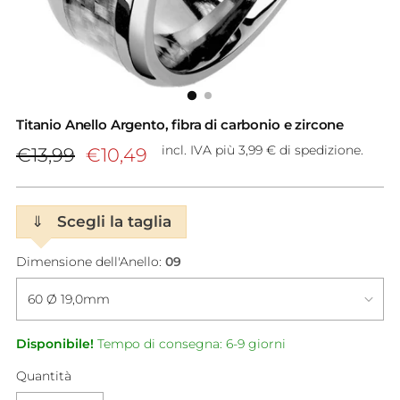
Titanio Anello Argento, fibra di carbonio e zircone
Prezzo
incl. IVA più 3,99 € di spedizione.
€13,99
€10,49
di
listino
⇓
Scegli la taglia
Dimensione dell'Anello:
09
Disponibile!
Tempo di consegna: 6-9 giorni
Quantità