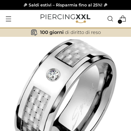
🎉 Saldi estivi – Risparmia fino al 25%! 🎉
0
100 giorni
di diritto di reso
✕