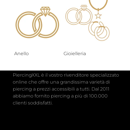
Anello
Gioielleria
PiercingXXL è il vostro rivenditore specializzato
online che offre una grandissima varietà di
piercing a prezzi accessibili a tutti. Dal 2011
abbiamo fornito piercing a più di 100.000
clienti soddisfatti.