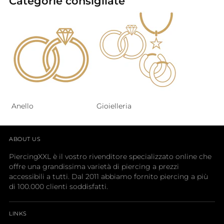
Categorie consigliate
Anello
Gioielleria
ABOUT US
PiercingXXL è il vostro rivenditore specializzato online che
offre una grandissima varietà di piercing a prezzi
accessibili a tutti. Dal 2011 abbiamo fornito piercing a più
di 100.000 clienti soddisfatti.
LINKS