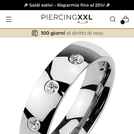
🎉 Saldi estivi – Risparmia fino al 25%! 🎉
0
100 giorni
di diritto di reso
✕