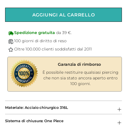
AGGIUNGI AL CARRELLO
Spedizione gratuita
da 39 €.
100 giorni di diritto di reso
Oltre 100.000 clienti soddisfatti dal 2011
Garanzia di rimborso
È possibile restituire qualsiasi piercing
che non sia stato ancora aperto entro
100 giorni.
Aggiungere
un
Materiale: Acciaio chirurgico 316L
prodotto
al
Sistema di chiusura: One Piece
carrello...