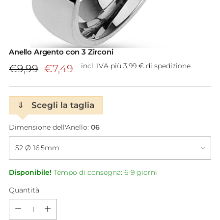
Anello Argento con 3 Zirconi
Prezzo
incl. IVA più 3,99 € di spedizione.
€9,99
€7,49
di
listino
⇓
Scegli la taglia
Dimensione dell'Anello:
06
Disponibile!
Tempo di consegna: 6-9 giorni
Quantità
Quantità