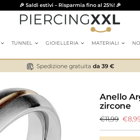
🎉 Saldi estivi – Risparmia fino al 25%! 🎉
TUNNEL
GIOIELLERIA
MATERIALI
NO
Spedizione gratuita
da 39 €
Anello Ar
zircone
Prezzo
€11,99
€8,9
di
listino