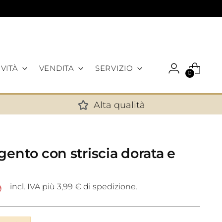
VITÀ
VENDITA
SERVIZIO
0
Alta qualità
✕
gento con striscia dorata e
incl. IVA più 3,99 € di spedizione.
9