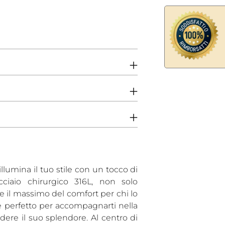
Aggiungere
un
prodotto
al
carrello...
lumina il tuo stile con un tocco di
cciaio chirurgico 316L, non solo
e il massimo del comfort per chi lo
e perfetto per accompagnarti nella
rdere il suo splendore. Al centro di