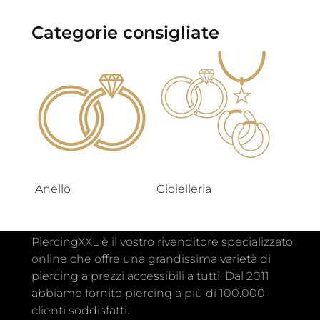
Categorie consigliate
Anello
Gioielleria
PiercingXXL è il vostro rivenditore specializzato
online che offre una grandissima varietà di
piercing a prezzi accessibili a tutti. Dal 2011
abbiamo fornito piercing a più di 100.000
clienti soddisfatti.