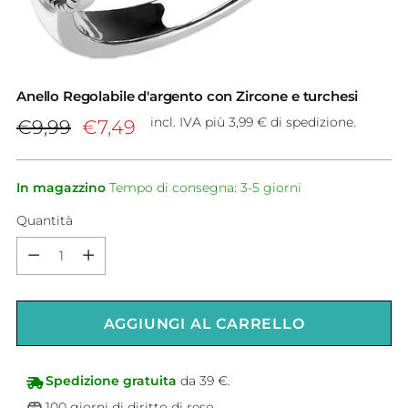
Anello Regolabile d'argento con Zircone e turchesi
Prezzo
incl. IVA più 3,99 € di spedizione.
€9,99
€7,49
di
listino
In magazzino
Tempo di consegna: 3-5 giorni
Quantità
Quantità
AGGIUNGI AL CARRELLO
Spedizione gratuita
da 39 €.
100 giorni di diritto di reso