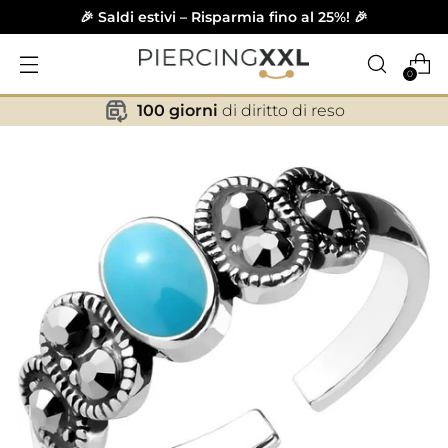
🎉 Saldi estivi – Risparmia fino al 25%! 🎉
0
100 giorni
di diritto di reso
✕