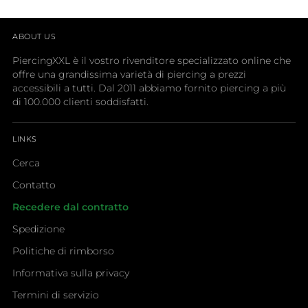
ABOUT US
PiercingXXL è il vostro rivenditore specializzato online che
offre una grandissima varietà di piercing a prezzi
accessibili a tutti. Dal 2011 abbiamo fornito piercing a più
di 100.000 clienti soddisfatti.
LINKS
Cerca
Contatto
Recedere dal contratto
Spedizione
Politiche di rimborso
Informativa sulla privacy
Termini di servizio