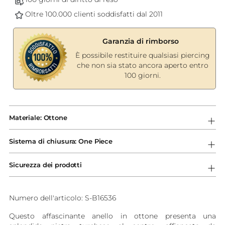
Oltre 100.000 clienti soddisfatti dal 2011
Garanzia di rimborso
È possibile restituire qualsiasi piercing
che non sia stato ancora aperto entro
100 giorni.
Aggiungere
un
Materiale: Ottone
prodotto
al
Sistema di chiusura: One Piece
carrello...
Sicurezza dei prodotti
Numero dell'articolo: S-B16536
Questo affascinante anello in ottone presenta una