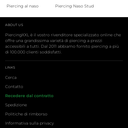
Piercing al naso
Piercing Naso Stud
ABOUT US
PiercingXXL è il vostro rivenditore specializzato online che
offre una grandissima varietà di piercing a prezzi
accessibili a tutti. Dal 2011 abbiamo fornito piercing a più
di 100.000 clienti soddisfatti.
LINKS
Cerca
Contatto
Recedere dal contratto
Spedizione
Politiche di rimborso
Informativa sulla privacy