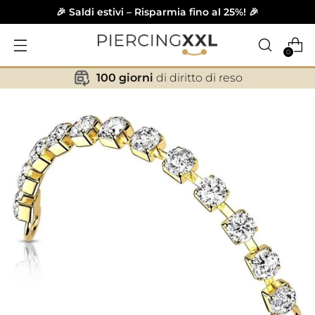
🎉 Saldi estivi – Risparmia fino al 25%! 🎉
0
100 giorni
di diritto di reso
✕