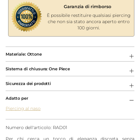
Garanzia di rimborso
È possibile restituire qualsiasi piercing
che non sia stato ancora aperto entro
100 giorni.
Aggiungere
un
Materiale: Ottone
prodotto
al
Sistema di chiusura: One Piece
carrello...
Sicurezza dei prodotti
Adatto per
Piercing al naso
Numero dell'articolo: RAD01
Per chi cerca un tocco di eleganza discreta senza