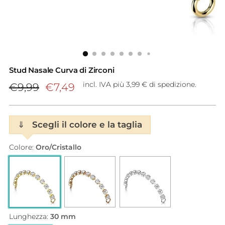
Stud Nasale Curva di Zirconi
Prezzo
incl. IVA più 3,99 € di spedizione.
€9,99
€7,49
di
listino
⇓
Scegli il colore e la taglia
Colore:
Oro/Cristallo
Lunghezza:
30 mm