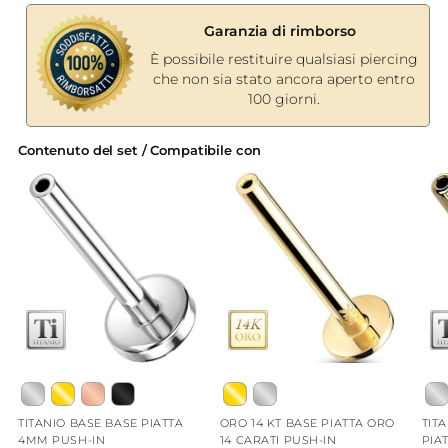
Garanzia di rimborso
È possibile restituire qualsiasi piercing
che non sia stato ancora aperto entro
100 giorni.
Contenuto del set / Compatibile con
TITANIO BASE BASE PIATTA
ORO 14 KT BASE PIATTA ORO
TIT
4MM PUSH-IN
14 CARATI PUSH-IN
PIA