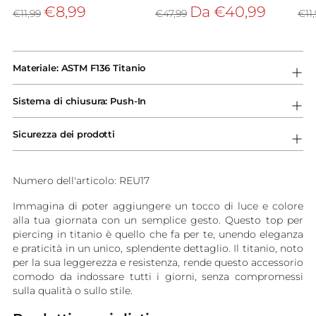
Prezzo
Prezzo
Pre
€8,99
Da €40,99
€11,99
€47,99
€11
di
di
di
listino
listino
list
Aggiungere
un
Materiale: ASTM F136 Titanio
prodotto
al
Sistema di chiusura: Push-In
carrello...
Sicurezza dei prodotti
Numero dell'articolo: REU17
Immagina di poter aggiungere un tocco di luce e colore
alla tua giornata con un semplice gesto. Questo top per
piercing in titanio è quello che fa per te, unendo eleganza
e praticità in un unico, splendente dettaglio. Il titanio, noto
per la sua leggerezza e resistenza, rende questo accessorio
comodo da indossare tutti i giorni, senza compromessi
sulla qualità o sullo stile.