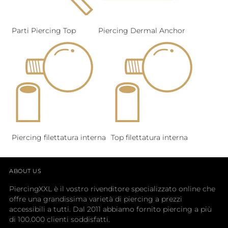
Parti Piercing Top
Piercing Dermal Anchor
Piercing filettatura interna
Top filettatura interna
ABOUT US
PiercingXXL è il vostro rivenditore specializzato online che
offre una grandissima varietà di piercing a prezzi
accessibili a tutti. Dal 2011 abbiamo fornito piercing a più
di 100.000 clienti soddisfatti.