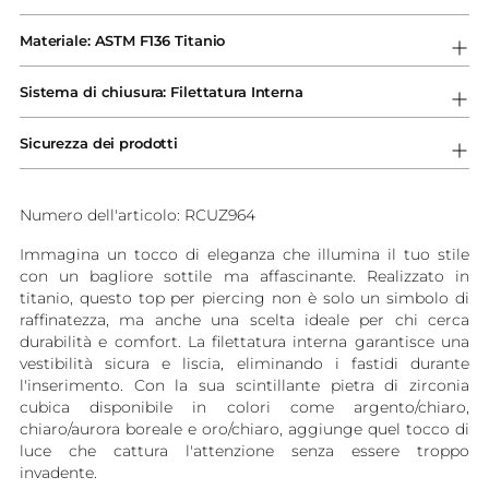
Aggiungere
un
Materiale: ASTM F136 Titanio
prodotto
al
Sistema di chiusura: Filettatura Interna
carrello...
Sicurezza dei prodotti
Numero dell'articolo: RCUZ964
Immagina un tocco di eleganza che illumina il tuo stile
con un bagliore sottile ma affascinante. Realizzato in
titanio, questo top per piercing non è solo un simbolo di
raffinatezza, ma anche una scelta ideale per chi cerca
durabilità e comfort. La filettatura interna garantisce una
vestibilità sicura e liscia, eliminando i fastidi durante
l'inserimento. Con la sua scintillante pietra di zirconia
cubica disponibile in colori come argento/chiaro,
chiaro/aurora boreale e oro/chiaro, aggiunge quel tocco di
luce che cattura l'attenzione senza essere troppo
invadente.