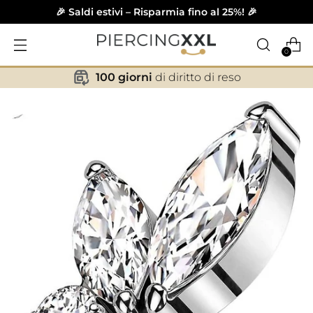
🎉 Saldi estivi – Risparmia fino al 25%! 🎉
0
100 giorni
di diritto di reso
✕