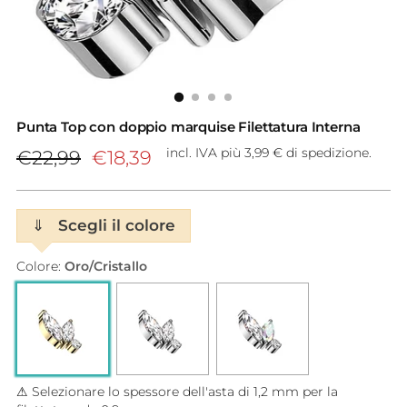
Punta Top con doppio marquise Filettatura Interna
Prezzo
incl. IVA più 3,99 € di spedizione.
€22,99
€18,39
di
listino
⇓
Scegli il colore
Colore:
Oro/Cristallo
⚠ Selezionare lo spessore dell'asta di 1,2 mm per la