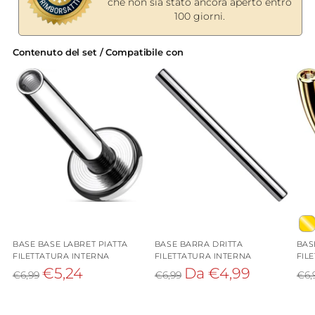
che non sia stato ancora aperto entro
100 giorni.
Contenuto del set / Compatibile con
BASE BASE LABRET PIATTA
BASE BARRA DRITTA
BAS
FILETTATURA INTERNA
FILETTATURA INTERNA
FIL
Prezzo
Prezzo
Pre
€5,24
Da €4,99
€6,99
€6,99
€6,
di
di
di
listino
listino
list