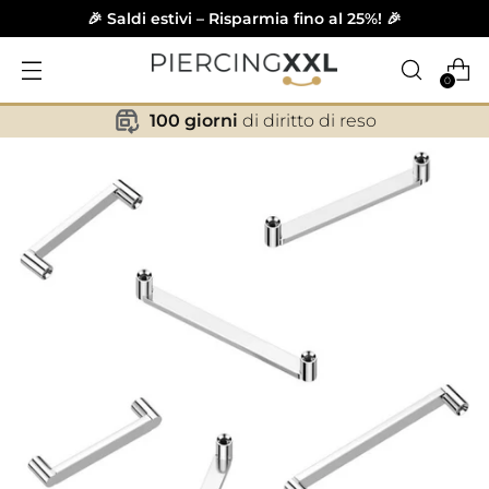
🎉 Saldi estivi – Risparmia fino al 25%! 🎉
0
100 giorni
di diritto di reso
✕