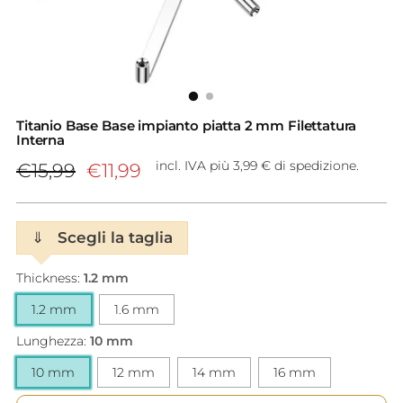
Titanio Base Base impianto piatta 2 mm Filettatura
Interna
Prezzo
incl. IVA più 3,99 € di spedizione.
€15,99
€11,99
di
listino
⇓
Scegli la taglia
Thickness:
1.2 mm
1.2 mm
1.6 mm
Lunghezza:
10 mm
10 mm
12 mm
14 mm
16 mm