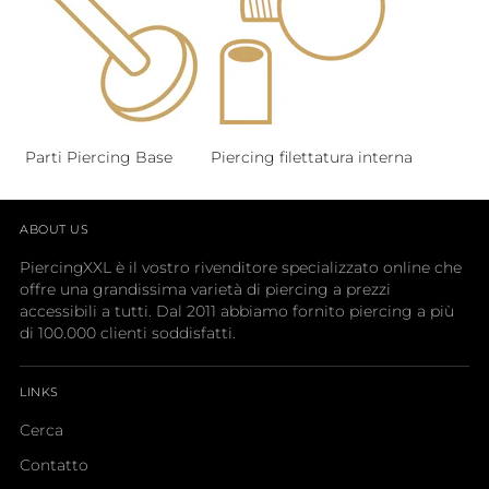
Parti Piercing Base
Piercing filettatura interna
ABOUT US
PiercingXXL è il vostro rivenditore specializzato online che
offre una grandissima varietà di piercing a prezzi
accessibili a tutti. Dal 2011 abbiamo fornito piercing a più
di 100.000 clienti soddisfatti.
LINKS
Cerca
Contatto