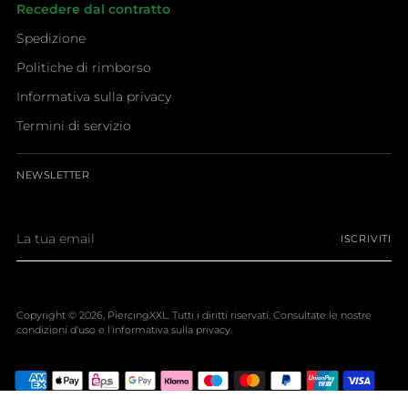
Recedere dal contratto
Spedizione
Politiche di rimborso
Informativa sulla privacy
Termini di servizio
NEWSLETTER
La
ISCRIVITI
tua
email
Copyright © 2026,
PiercingXXL
. Tutti i diritti riservati. Consultate le nostre
condizioni d'uso e l'informativa sulla privacy.