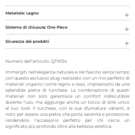
Aggiungere
un
Materiale: Legno
prodotto
al
Sistema di chiusura: One Piece
carrello...
Sicurezza dei prodotti
Numero dell'articolo: QTN134
Immergiti nell'eleganza naturale e nel fascino senza tempo
con questo esclusivo plug realizzato con un mix perfetto di
materiali organici come legno e osso, impreziosito da una
splendida pietra di turchese. La combinazione di questi
materiali non solo garantisce un comfort indiscutibile
durante l'uso, ma aggiunge anche un tocco di stile unico
al tuo look. Il turchese, con le sue sfumature vibranti, è
noto per essere una pietra che porta serenità e protezione,
rendendolo l'accessorio perfetto per chi cerca un
significato più profondo oltre alla bellezza estetica.