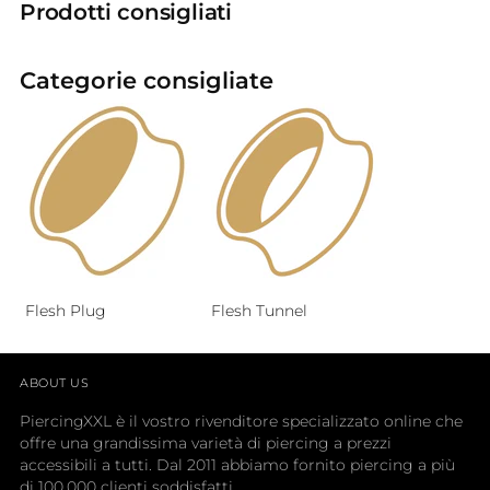
Prodotti consigliati
Categorie consigliate
Flesh Plug
Flesh Tunnel
ABOUT US
PiercingXXL è il vostro rivenditore specializzato online che
offre una grandissima varietà di piercing a prezzi
accessibili a tutti. Dal 2011 abbiamo fornito piercing a più
di 100.000 clienti soddisfatti.