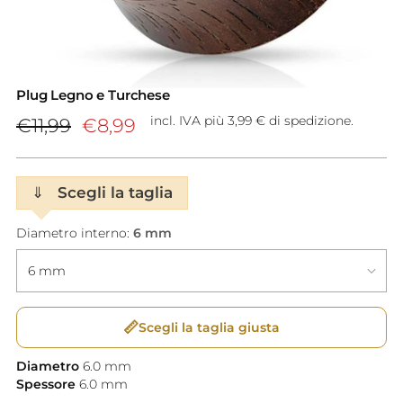
Plug Legno e Turchese
Prezzo
incl. IVA più 3,99 € di spedizione.
€11,99
€8,99
di
listino
⇓
Scegli la taglia
Diametro interno:
6 mm
📏
Scegli la taglia giusta
Diametro
6.0
mm
Spessore
6.0
mm