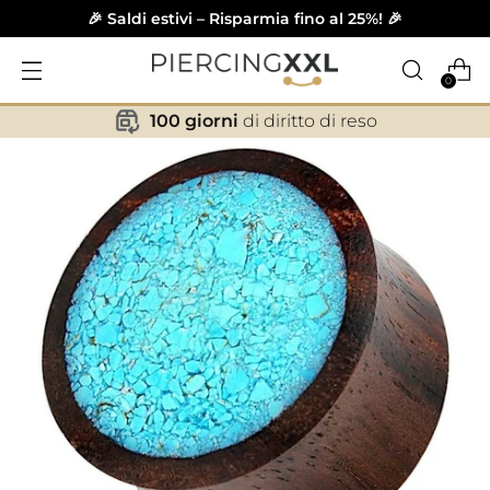
🎉 Saldi estivi – Risparmia fino al 25%! 🎉
0
100 giorni
di diritto di reso
✕