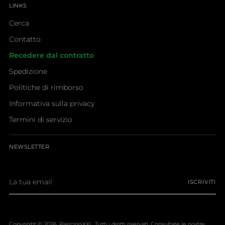
LINKS
Cerca
Contatto
Recedere dal contratto
Spedizione
Politiche di rimborso
Informativa sulla privacy
Termini di servizio
NEWSLETTER
La
ISCRIVITI
tua
email
Copyright © 2026,
PiercingXXL
. Tutti i diritti riservati. Consultate le nostre