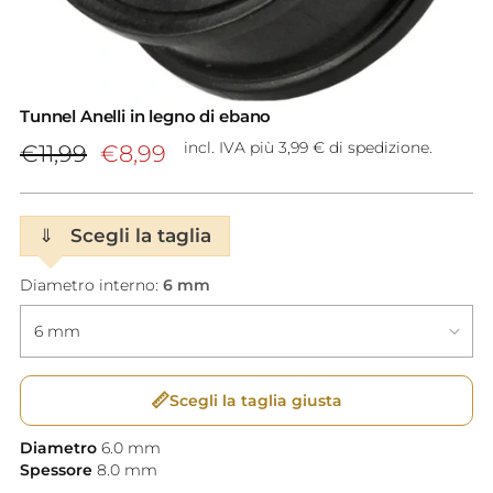
Tunnel Anelli in legno di ebano
Prezzo
incl. IVA più 3,99 € di spedizione.
€11,99
€8,99
di
listino
⇓
Scegli la taglia
Diametro interno:
6 mm
📏
Scegli la taglia giusta
Diametro
6.0
mm
Spessore
8.0
mm