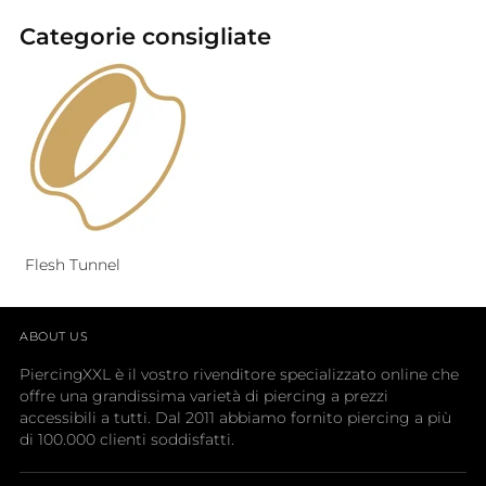
Categorie consigliate
Flesh Tunnel
ABOUT US
PiercingXXL è il vostro rivenditore specializzato online che
offre una grandissima varietà di piercing a prezzi
accessibili a tutti. Dal 2011 abbiamo fornito piercing a più
di 100.000 clienti soddisfatti.