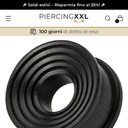
🎉 Saldi estivi – Risparmia fino al 25%! 🎉
0
100 giorni
di diritto di reso
✕