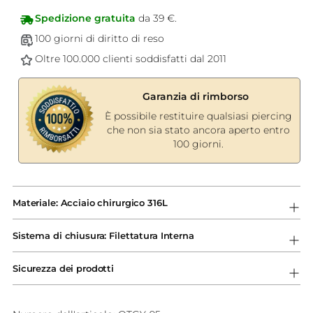
Spedizione gratuita
da 39 €.
100 giorni di diritto di reso
Oltre 100.000 clienti soddisfatti dal 2011
Garanzia di rimborso
È possibile restituire qualsiasi piercing
che non sia stato ancora aperto entro
100 giorni.
Aggiungere
un
Materiale: Acciaio chirurgico 316L
prodotto
al
Sistema di chiusura: Filettatura Interna
carrello...
Sicurezza dei prodotti