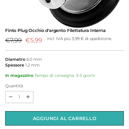
Finto Plug Occhio d'argento Filettatura Interna
Prezzo
incl. IVA più 3,99 € di spedizione.
€7,99
€5,99
di
listino
Diametro
6.0
mm
Spessore
1.2
mm
In magazzino
Tempo di consegna: 3-5 giorni
Quantità
Quantità
AGGIUNGI AL CARRELLO