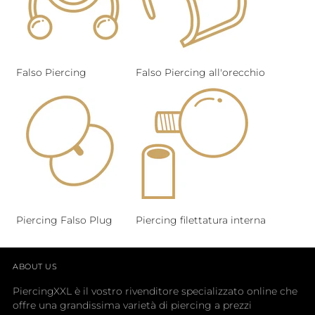
Falso Piercing
Falso Piercing all'orecchio
Piercing Falso Plug
Piercing filettatura interna
ABOUT US
PiercingXXL è il vostro rivenditore specializzato online che
offre una grandissima varietà di piercing a prezzi