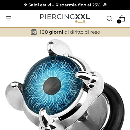
🎉 Saldi estivi – Risparmia fino al 25%! 🎉
0
100 giorni
di diritto di reso
✕