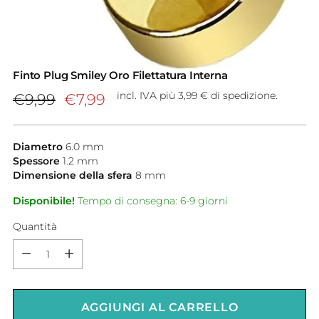
Finto Plug Smiley Oro Filettatura Interna
Prezzo
incl. IVA più 3,99 € di spedizione.
€9,99
€7,99
di
listino
Diametro
6.0
mm
Spessore
1.2
mm
Dimensione della sfera
8
mm
Disponibile!
Tempo di consegna: 6-9 giorni
Quantità
Quantità
AGGIUNGI AL CARRELLO