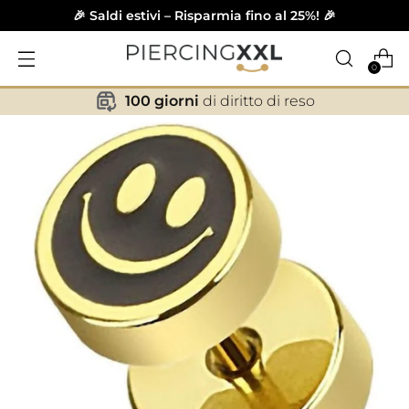
🎉 Saldi estivi – Risparmia fino al 25%! 🎉
0
100 giorni
di diritto di reso
✕