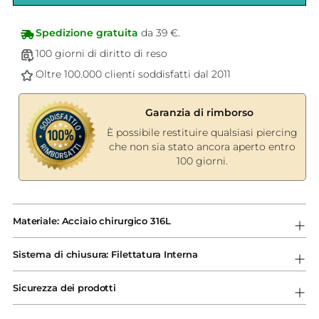
Spedizione gratuita
da 39 €.
100 giorni di diritto di reso
Oltre 100.000 clienti soddisfatti dal 2011
Garanzia di rimborso
È possibile restituire qualsiasi piercing
che non sia stato ancora aperto entro
100 giorni.
Aggiungere
un
Materiale: Acciaio chirurgico 316L
prodotto
al
Sistema di chiusura: Filettatura Interna
carrello...
Sicurezza dei prodotti