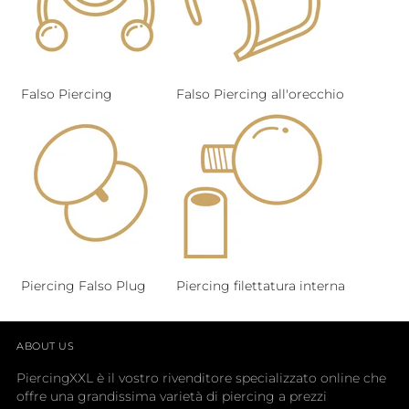
Falso Piercing
Falso Piercing all'orecchio
Piercing Falso Plug
Piercing filettatura interna
ABOUT US
PiercingXXL è il vostro rivenditore specializzato online che
offre una grandissima varietà di piercing a prezzi