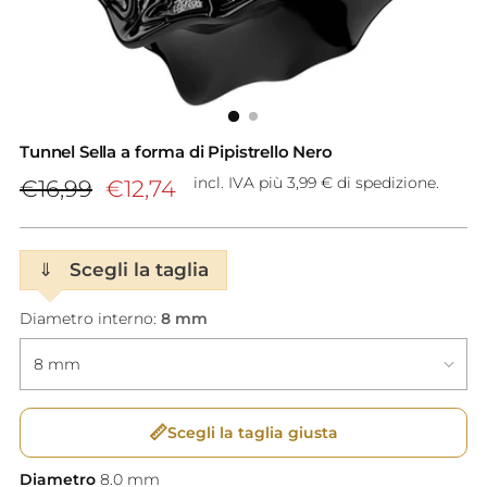
Tunnel Sella a forma di Pipistrello Nero
Prezzo
incl. IVA più 3,99 € di spedizione.
€16,99
€12,74
di
listino
⇓
Scegli la taglia
Diametro interno:
8 mm
📏
Scegli la taglia giusta
Diametro
8.0
mm