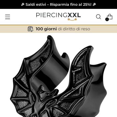
🎉 Saldi estivi – Risparmia fino al 25%! 🎉
0
100 giorni
di diritto di reso
✕