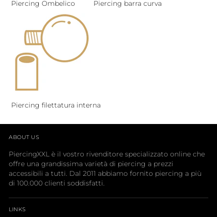
Piercing Ombelico
Piercing barra curva
Piercing filettatura interna
ABOUT US
PiercingXXL è il vostro rivenditore specializzato online che
offre una grandissima varietà di piercing a prezzi
accessibili a tutti. Dal 2011 abbiamo fornito piercing a più
di 100.000 clienti soddisfatti.
LINKS