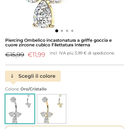
Piercing Ombelico incastonatura a griffe goccia e
cuore zircone cubico Filettatura Interna
Prezzo
incl. IVA più 3,99 € di spedizione.
€15,99
€11,99
di
listino
⇓
Scegli il colore
Colore:
Oro/Cristallo