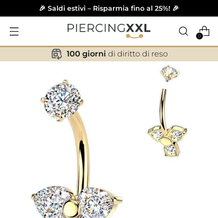
🎉 Saldi estivi – Risparmia fino al 25%! 🎉
0
100 giorni
di diritto di reso
✕