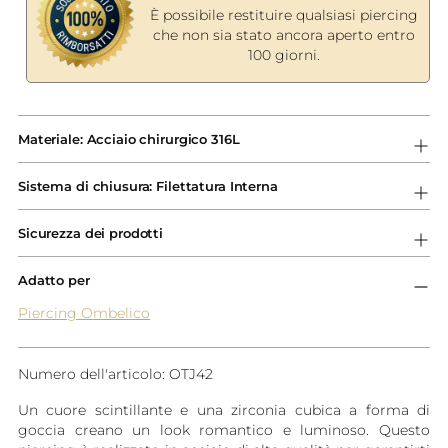
È possibile restituire qualsiasi piercing
che non sia stato ancora aperto entro
100 giorni.
Aggiungere
un
Materiale: Acciaio chirurgico 316L
prodotto
al
Sistema di chiusura: Filettatura Interna
carrello...
Sicurezza dei prodotti
Adatto per
Piercing Ombelico
Numero dell'articolo: OTJ42
Un cuore scintillante e una zirconia cubica a forma di
goccia creano un look romantico e luminoso. Questo