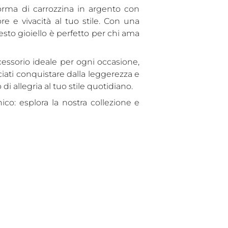
carrello...
forma di carrozzina in argento con
e e vivacità al tuo stile. Con una
to gioiello è perfetto per chi ama
ccessorio ideale per ogni occasione,
ciati conquistare dalla leggerezza e
i allegria al tuo stile quotidiano.
co: esplora la nostra collezione e