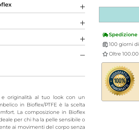
oflex
Spedizione 
100 giorni di
Oltre 100.000
 originalità al tuo look con un
belico in Bioflex/PTFE è la scelta
Aggiungere
omfort. La composizione in Bioflex
un
deale per chi ha la pelle sensibile o
prodotto
amente ai movimenti del corpo senza
al