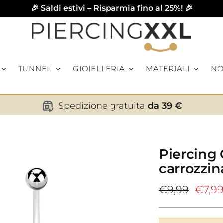
🎉 Saldi estivi – Risparmia fino al 25%! 🎉
TUNNEL
GIOIELLERIA
MATERIALI
NO
Spedizione gratuita
da 39 €
Piercing
carrozzin
Prezzo
€9,99
€7,9
di
listino