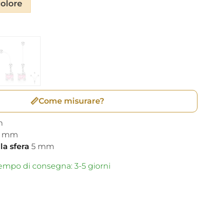
colore
📏
Come misurare?
m
mm
a sfera
5
mm
mpo di consegna: 3-5 giorni