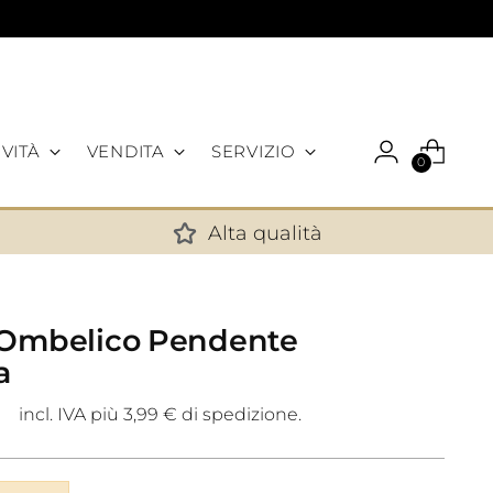
VITÀ
VENDITA
SERVIZIO
0
Alta qualità
✕
 Ombelico Pendente
a
incl. IVA più 3,99 € di spedizione.
9