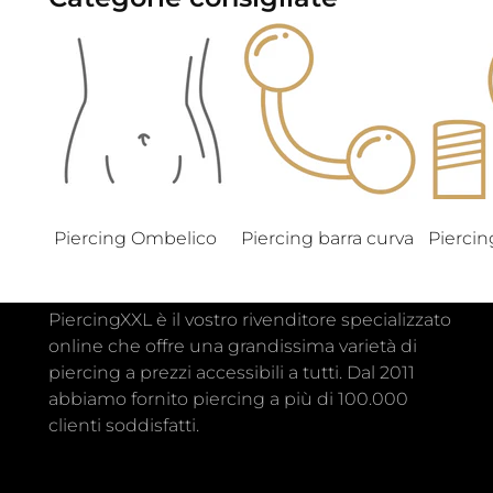
Piercing Ombelico
Piercing barra curva
Piercin
PiercingXXL è il vostro rivenditore specializzato
online che offre una grandissima varietà di
piercing a prezzi accessibili a tutti. Dal 2011
abbiamo fornito piercing a più di 100.000
clienti soddisfatti.