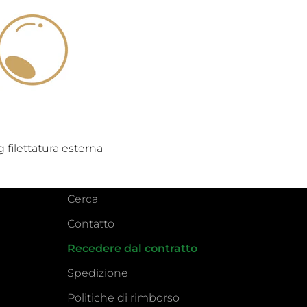
g filettatura esterna
Cerca
Contatto
Recedere dal contratto
Spedizione
Politiche di rimborso