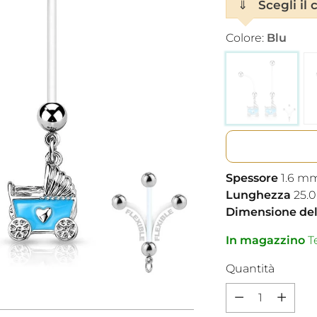
⇓
Scegli il 
Colore:
Blu
Spessore
1.6
m
Lunghezza
25.0
Dimensione dell
In magazzino
Te
Quantità
Quantità