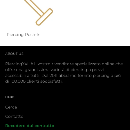
Piercing Push-In
ABOUT US
PiercingXXL è il vostro rivenditore specializzato online che
offre una grandissima varietà di piercing a prezzi
accessibili a tutti. Dal 2011 abbiamo fornito piercing a più
di 100.000 clienti soddisfatti.
LINKS
Cerca
Contatto
Recedere dal contratto