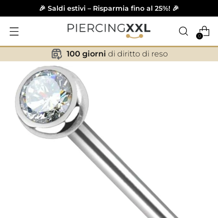
🎉 Saldi estivi – Risparmia fino al 25%! 🎉
0
100 giorni
di diritto di reso
✕