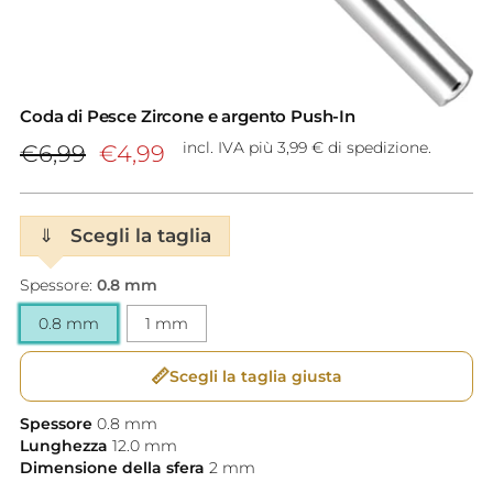
Coda di Pesce Zircone e argento Push-In
Prezzo
incl. IVA più 3,99 € di spedizione.
€6,99
€4,99
di
listino
⇓
Scegli la taglia
Spessore:
0.8 mm
0.8 mm
1 mm
📏
Scegli la taglia giusta
Spessore
0.8
mm
Lunghezza
12.0
mm
Dimensione della sfera
2
mm