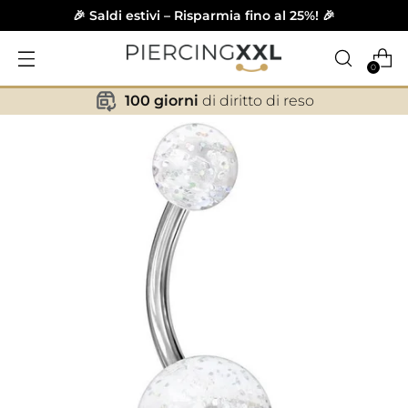
🎉 Saldi estivi – Risparmia fino al 25%! 🎉
0
100 giorni
di diritto di reso
✕