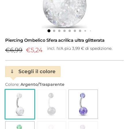
Piercing Ombelico Sfera acrilica ultra glitterata
Prezzo
incl. IVA più 3,99 € di spedizione.
€6,99
€5,24
di
listino
⇓
Scegli il colore
Colore:
Argento/Trasparente